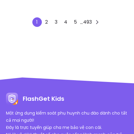
1
2
3
4
5
493
...
FlashGet Kids
Một ứng dụng kiểm soát phụ huynh chu đáo dành cho tất
cả mọi người!
Đây là trực tuyến giúp cha mẹ bảo vệ con cái.