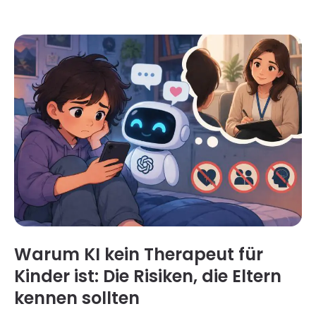
festlegen sollten, um bessere digitale Gewohnheite
n zu fördern. Um Eltern zu hilfe , besprechen wir in di
esem Artikel verschiedene Szenarien, um zu verste
hen, wann eine App-Sperre und wann bildschirmzei
tlimits sinnvoll ist. Wir geben Ihnen außerdem einige
effektive Tipps, wie Sie in der Familie streitfreie Han
dyregeln festlegen können. Lesen Sie weiter! App-S
perre vs. bildschirmzeitlimits : Was passt besser zu I
hrem Kind? Hier ein kurzer Überblick…
Warum KI kein Therapeut für
Kinder ist: Die Risiken, die Eltern
kennen sollten