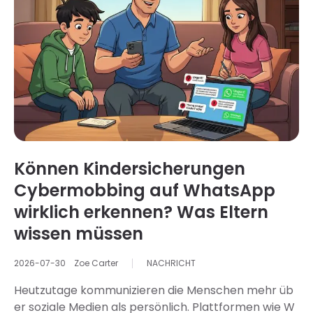
einen praktikablen Weg zu finden, um dieses hilfe zu
lösen. Das Handy einfach wegzunehmen ist nicht im
mer die beste Lösung. Ein Schüler oder eine Schüleri
n benötigt weiterhin Zugriff auf seine/ihre…
Können Kindersicherungen
Cybermobbing auf WhatsApp
wirklich erkennen? Was Eltern
wissen müssen
2026-07-30
Zoe Carter
NACHRICHT
Heutzutage kommunizieren die Menschen mehr üb
er soziale Medien als persönlich. Plattformen wie W