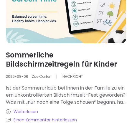
Sommerliche
Bildschirmzeitregeln für Kinder
2026-08-06
Zoe Carter
NACHRICHT
Ist der Sommerurlaub bei Ihnen in der Familie zu ein
em unkontrollierten Bildschirmzeit-Fest geworden?
Was mit „nur noch eine Folge schauen“ begann, hat
sich zu ausgelassenen Schlafenszeiten und Mahlzeit
Weiterlesen
en ausgeweitet. Kommt Ihnen das bekannt vor? Sie
Einen Kommentar hinterlassen
sind nicht allein. Die Bildschirmzeit von Kindern steig
t oft im Sommer, da die strukturierten Schulabläufe