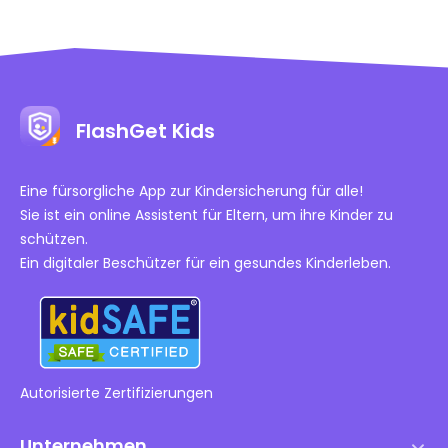
rüber sprechen kann, ohne dass sich die Kinder sch
ämen müssen. Kurze Antwort: Was sollten Eltern tu
n, wenn sie bedenkliche Google-Suchanfragen find
en? Wenn Sie bei den Google-Suchanfragen Ihrer Ki
nder etwas Besorgniserregendes entdecken, ist das
FlashGet Kids
natürlich beunruhigend. Allerdings sollten Eltern nic
ht allein aufgrund einer einzigen Suche voreilige Schl
üsse ziehen…
Eine fürsorgliche App zur Kindersicherung für alle!
Sie ist ein online Assistent für Eltern, um ihre Kinder zu
schützen.
Ein digitaler Beschützer für ein gesundes Kinderleben.
Autorisierte Zertifizierungen
Unternehmen