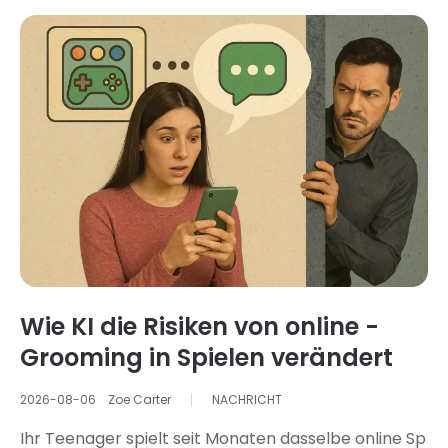
wegfallen. Die gute Nachricht: Im Sommer muss es
kein Alles-oder-Nichts-Prinzip geben. Der richtige A
nsatz besteht darin, klare Regeln und altersgerecht
e Grenzen festzulegen, die sich an die Ferienzeiten
anpassen und gleichzeitig Schlaf und soziale Kontak
te schützen. In diesem Blog finden Sie praktische Ti
pps für verschiedene Altersgruppen sowie bewertu
ng zur Einrichtung von Geräten für den Sommer
Wie KI die Risiken von online -
Grooming in Spielen verändert
2026-08-06
Zoe Carter
NACHRICHT
Ihr Teenager spielt seit Monaten dasselbe online Sp