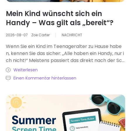
Mein Kind wünscht sich ein
Handy – Was gilt als „bereit“?
2026-08-07
Zoe Carter
NACHRICHT
Wenn Sie ein Kind im Teenageralter zu Hause habe
n, kennen Sie das sicher: „Alle haben ein Handy, nur i
ch nicht!“ Meistens passiert das direkt nach der Sch
ule oder kurz vor dem Schlafengehen, wenn man ni
Weiterlesen
cht mehr so ​​aufmerksam ist. Es klingt zwar nach ein
Einen Kommentar hinterlassen
er einfachen Ja/Nein-Frage, ist aber nie so einfach.
Ein „Ja“ beeinflusst die sozialen Kontakte Ihres Kinde
s, sein Lernen, Streitigkeiten und seine Entspannung.
Ein „Nein“ hingegen erfordert Verhandlungen. Die ei
gentliche Frage ist jedoch nicht, ob Ihr Kind ein Han
dy möchte – das möchte es –, sondern ob es bereit
dafür ist. Schauen wir uns also einmal genauer an, w
as „bereit“ eigentlich bedeutet …