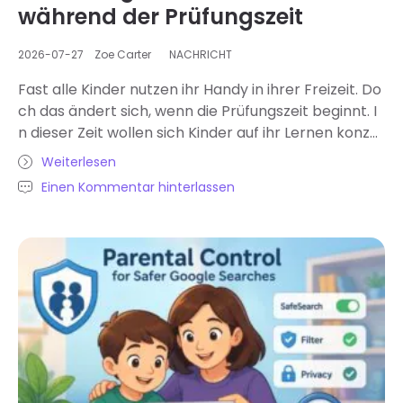
während der Prüfungszeit
2026-07-27
Zoe Carter
NACHRICHT
Fast alle Kinder nutzen ihr Handy in ihrer Freizeit. Do
ch das ändert sich, wenn die Prüfungszeit beginnt. I
n dieser Zeit wollen sich Kinder auf ihr Lernen konze
ntrieren. Das Handy lenkt sie dabei ab, denn es kost
Weiterlesen
et nicht nur Zeit, sondern beeinflusst auch die Konze
Einen Kommentar hinterlassen
ntration. Viele Kinder haben deshalb Schwierigkeite
n beim Lernen. In diesem Blogbeitrag erklären wir, w
arum Handyregeln während der Prüfungszeit wichti
g sind und wie Eltern effektive Regeln für ihre Kinder
aufstellen können. Warum Handyregeln in der Prüfu
ngszeit so wichtig sind: Das Handy lenkt während de
r Prüfungszeit stark ab. Kinder…