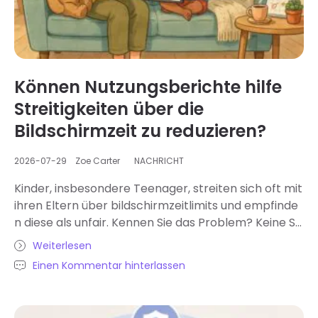
Können Nutzungsberichte hilfe
Streitigkeiten über die
Bildschirmzeit zu reduzieren?
2026-07-29
Zoe Carter
NACHRICHT
Kinder, insbesondere Teenager, streiten sich oft mit
ihren Eltern über bildschirmzeitlimits und empfinde
n diese als unfair. Kennen Sie das Problem? Keine So
rge! Mit einer Funktion für Nutzungsberichte können
Weiterlesen
Sie solche Konflikte hilfe . In diesem Artikel erfahren
Einen Kommentar hinterlassen
Sie, was Nutzungsberichte detail zeigen und wie sie
helfen, Streitigkeiten zu vermeiden und vernünftige
Grenzen zu setzen. Lesen Sie weiter! Warum gibt es