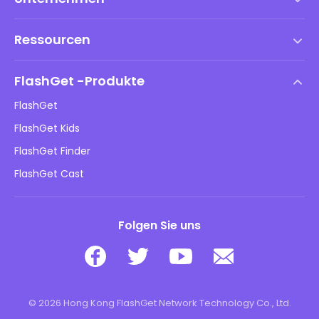
Nutzungsbedingungen
Ressourcen
EULA
Hilfe
DMCA-Richtlinie
FlashGet -Produkte
Anleitung
Datenschutzrichtlinie
FlashGet
Blog
FlashGet Kids
Werberichtlinien
Online -Sicherheit von Kindern
FlashGet Finder
Meine Daten nicht verkaufen
Herunterladen
FlashGet Cast
Folgen Sie uns
© 2026 Hong Kong FlashGet Network Technology Co., Ltd.