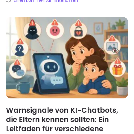
Einen Kommentar hinterlassen
ools für online Sicherheit von Familien entwickelt. D
och Bildschirmspiegelung ist nicht dasselbe wie die
alltägliche Aufsicht. Im falschen Moment eingesetz
t, kann sie das Vertrauen mehr zerstören als hilfe .
Dieser Artikel erklärt, warum Eltern sich mit bildschi
rmspiegelung und anderen Sicherheitstools für die F
ernüberwachung auseinandersetzen. Er zeigt auf, w
ann in den verschiedenen Entwicklungsphasen der
Kindheit ein unterschiedliches Maß an Aufsicht erfor
derlich ist. Außerdem geht er auf…
Warnsignale von KI-Chatbots,
die Eltern kennen sollten: Ein
Leitfaden für verschiedene