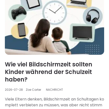
Kind ist nicht kaputt. Was du siehst, ist kein Charakt
erfehler – es ist ein Designmerkmal. Kurzvideo-Platt
formen sind so konzipiert, dass es unmöglich ersche
int, damit aufzuhören. Aber das bedeutet auch, dass
es konkrete…
Wie viel Bildschirmzeit sollten
Kinder während der Schulzeit
haben?
2026-07-28
Zoe Carter
NACHRICHT
Viele Eltern denken, Bildschirmzeit an Schultagen ko
mplett verbieten zu müssen, was aber nicht stimm