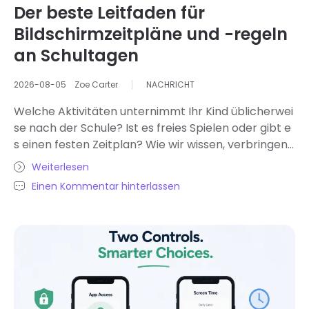
Der beste Leitfaden für
Bildschirmzeitpläne und -regeln
an Schultagen
2026-08-05
Zoe Carter
NACHRICHT
Welche Aktivitäten unternimmt Ihr Kind üblicherwei
se nach der Schule? Ist es freies Spielen oder gibt e
s einen festen Zeitplan? Wie wir wissen, verbringen
Kinder und Jugendliche immer weniger Zeit im Freie
Weiterlesen
n und verbringen stattdessen viel Zeit vor Bildschir
Einen Kommentar hinterlassen
men wie Fernsehern, Tablets und Smartphones. Bild
schirmzeit ist nicht per se schlecht – manche Kinde
r nutzen sie auch für Bildungszwecke oder online Ku
rse. Problematisch sind jedoch Zeitpunkt, Dauer und
Inhalt. Dieser Artikel soll Eltern hilfe , optimale Aktivi
täten für ihre Kinder an Schultagen zu gestalten. Er
behandelt altersgerechte Richtlinien für die Bildschi