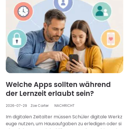
überhaupt Streit um Bildschirmzeit? Streitigkeiten e
ntstehen oft zwischen Eltern und Teenagern, meist
wenn unterschiedliche Vorstellungen von der Gerät
enutzung vorliegen. Das Pew Research Center hat d
azu eine Studie durchgeführt…
Welche Apps sollten während
der Lernzeit erlaubt sein?
2026-07-29
Zoe Carter
NACHRICHT
Im digitalen Zeitalter müssen Schüler digitale Werkz
euge nutzen, um Hausaufgaben zu erledigen oder si