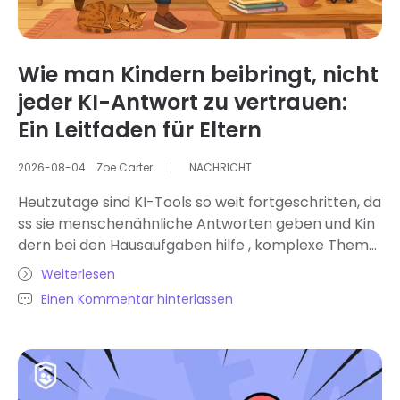
Wie man Kindern beibringt, nicht
jeder KI-Antwort zu vertrauen:
Ein Leitfaden für Eltern
2026-08-04
Zoe Carter
NACHRICHT
Heutzutage sind KI-Tools so weit fortgeschritten, da
ss sie menschenähnliche Antworten geben und Kin
dern bei den Hausaufgaben hilfe , komplexe Theme
n erklären und vieles mehr. Dabei wird jedoch oft üb
Weiterlesen
ersehen, dass KI-Antworten mitunter veraltet oder
Einen Kommentar hinterlassen
sogar fehlerhaft sein können. Common Sense Medi
a warnt Eltern in einer Studie (2026) davor, dass die
KI-Suchtools von Google ein Risiko für Kinder darstel
len, da sie zwar autoritativ, aber unvollständig wirke
n. Dieser Leitfaden richtet sich daher an Familien mi