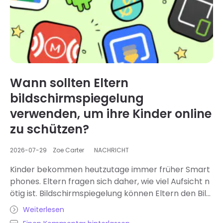
ern…
Wann sollten Eltern
bildschirmspiegelung
verwenden, um ihre Kinder online
zu schützen?
2026-07-29
Zoe Carter
NACHRICHT
Kinder bekommen heutzutage immer früher Smart
phones. Eltern fragen sich daher, wie viel Aufsicht n
ötig ist. Bildschirmspiegelung können Eltern den Bild
schirm ihres Kindes aus der Ferne, oft in Echtzeit, ein
Weiterlesen
sehen. Sie hat sich zu einem der meistdiskutierten T