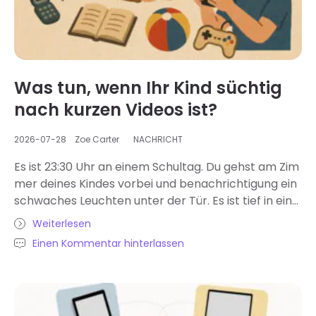
Was tun, wenn Ihr Kind süchtig
nach kurzen Videos ist?
2026-07-28
Zoe Carter
NACHRICHT
Es ist 23:30 Uhr an einem Schultag. Du gehst am Zim
mer deines Kindes vorbei und benachrichtigung ein
schwaches Leuchten unter der Tür. Es ist tief in eine
n TikTok-Strudel versunken und hat die Zeit völlig ve
Weiterlesen
rgessen. „Nur noch fünf Minuten“, verspricht es. Am
Einen Kommentar hinterlassen
nächsten Morgen herrscht Chaos – Hausaufgaben
halbfertig, kaum wach, gereizt. Und wenn du das Ha
ndy ansprichst, wirkt der darauffolgende Streit viel
heftiger als nötig. Kommt dir das bekannt vor? Dein