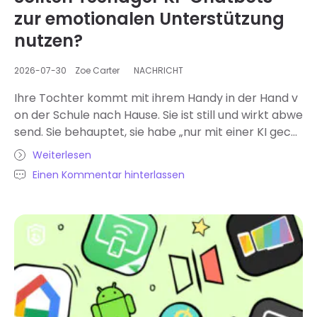
zur emotionalen Unterstützung
nutzen?
2026-07-30
Zoe Carter
NACHRICHT
Ihre Tochter kommt mit ihrem Handy in der Hand v
on der Schule nach Hause. Sie ist still und wirkt abwe
send. Sie behauptet, sie habe „nur mit einer KI gech
attet“, doch Sie benachrichtigung dass sie lange Ge
Weiterlesen
spräche mit der KI führt, in denen es um Trennunge
Einen Kommentar hinterlassen
n, Selbstverletzung und traumatische Erlebnisse mit
Fremden geht. Hinzu kommt, dass diese Gespräche
spät abends stattfinden. Sie fragen sich: „Wenn es si
ch um eine Art Begleiter wie einen Therapeuten ha
ndelt, hilfe es ihr dann wirklich oder ist es eine Art B
ewältigungsmechanismus?“ Integrierte Kindersiche
rungen und Webseiten-Sperrprogramme auf dem
Handy Ihres Teenagers können hilfe dies zu verhind