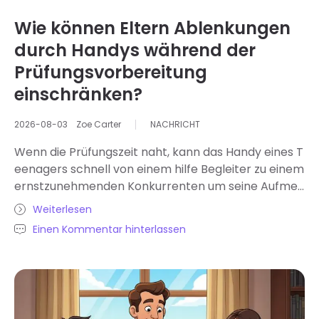
Wie können Eltern Ablenkungen
durch Handys während der
Prüfungsvorbereitung
einschränken?
2026-08-03
Zoe Carter
NACHRICHT
Wenn die Prüfungszeit naht, kann das Handy eines T
eenagers schnell von einem hilfe Begleiter zu einem
ernstzunehmenden Konkurrenten um seine Aufmer
ksamkeit werden. Ein Schüler oder eine Schülerin öff
Weiterlesen
net sein Handy vielleicht nur, um eine Benachrichtig
Einen Kommentar hinterlassen
ung zu lesen, kurz auf eine Nachricht zu antworten o
der eine kurze Lernpause einzulegen – alles in guter
Absicht –, doch eine Stunde später hat er oder sie e
ine Stunde wertvolle Lernzeit und Konzentration ver
loren. Die Herausforderung für Eltern besteht darin,