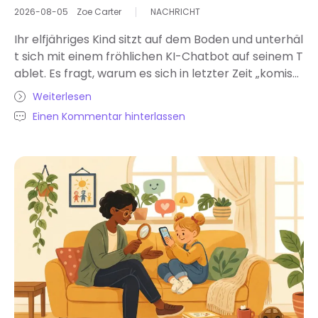
2026-08-05
Zoe Carter
NACHRICHT
Ihr elfjähriges Kind sitzt auf dem Boden und unterhäl
t sich mit einem fröhlichen KI-Chatbot auf seinem T
ablet. Es fragt, warum es sich in letzter Zeit „komisc
h und traurig“ fühlt. Der Bot antwortet freundlich un
Weiterlesen
d macht Witze, versteht aber nie wirklich, was Ihr Ki
Einen Kommentar hinterlassen
nd fühlt – oder wann etwas ernsthaft nicht stimmt.
Sie beobachten das Ganze von der Tür aus und frag
en sich, ob dieser „intelligente hilfe “ tatsächlich sich
er ist oder ob er die Situation womöglich noch versc
hlimmert. Am sichersten ist es, KI als Werkzeug und
nicht als Therapeuten zu nutzen, indem Sie die integ
rierten Kindersicherungen aktivieren und Webseite
n auf dem Handy Ihres Kindes blockieren