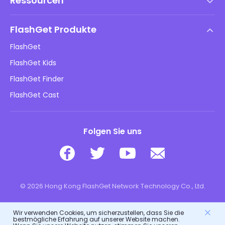
Ressourcen
Endbenutzer-Lizenzvertrag
Hilfezentrum
DMCA-Richtlinie
FlashGet Produkte
Wie man
Datenschutzrichtlinie
FlashGet
Blog
FlashGet Kids
Werberichtlinien
Online-Sicherheit für Kinder
FlashGet Finder
Verkaufen Sie nicht meine Informationen
Herunterladen
FlashGet Cast
Folgen Sie uns
© 2026 Hong Kong FlashGet Network Technology Co., Ltd.
Wir verwenden Cookies, um sicherzustellen, dass Sie die
bestmögliche Erfahrung auf unserer Website machen.