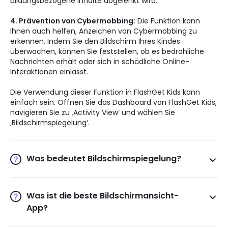
bildungsbezogene Inhalte abgelenkt wird.
4. Prävention von Cybermobbing:
Die Funktion kann
Ihnen auch helfen, Anzeichen von Cybermobbing zu
erkennen. Indem Sie den Bildschirm Ihres Kindes
überwachen, können Sie feststellen, ob es bedrohliche
Nachrichten erhält oder sich in schädliche Online-
Interaktionen einlässt.
Die Verwendung dieser Funktion in FlashGet Kids kann
einfach sein. Öffnen Sie das Dashboard von FlashGet Kids,
navigieren Sie zu ‚Activity View‘ und wählen Sie
‚Bildschirmspiegelung‘.
Was bedeutet Bildschirmspiegelung?
Bildschirmspiegelung bezeichnet eine Funktion, die es
ermöglicht, das Display eines Geräts (wie eines
Mobiltelefons) in Echtzeit auf den Bildschirm eines
Was ist die beste Bildschirmansicht-
anderen Geräts zu spiegeln. Im Kontext von FlashGet Kids
App?
können Eltern die Bildschirmaktivitäten ihres Kindes live
Während zahlreiche Apps dieses Feature anbieten, sticht
auf ihren Geräten sehen. Bei FlashGet Kids kann der