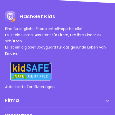
FlashGet Kids bietet umfassende
Überwachungsmöglichkeiten, die es Eltern ermöglichen,
potenzielle Risiken besser zu managen und effektiver in
FlashGet Kids
das digitale Leben ihrer Kinder einzugreifen. Daher ist
FlashGet Kids optimal für Eltern, die eine umfassende
Eine fürsorgliche Elternkontroll-App für alle!
Lösung für elterliche Kontrolle suchen.
Es ist ein Online-Assistent für Eltern, um ihre Kinder zu
schützen.
Es ist ein digitaler Bodyguard für das gesunde Leben von
Kindern.
Autorisierte Zertifizierungen
Firma
Nutzungsbedingungen