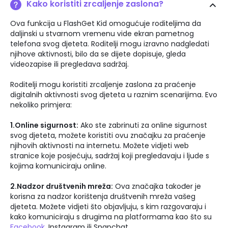
Kako koristiti zrcaljenje zaslona?
Ova funkcija u FlashGet Kid omogućuje roditeljima da
daljinski u stvarnom vremenu vide ekran pametnog
telefona svog djeteta. Roditelji mogu izravno nadgledati
njihove aktivnosti, bilo da se dijete dopisuje, gleda
videozapise ili pregledava sadržaj.
Roditelji mogu koristiti zrcaljenje zaslona za praćenje
digitalnih aktivnosti svog djeteta u raznim scenarijima. Evo
nekoliko primjera:
1.Online sigurnost:
Ako ste zabrinuti za online sigurnost
svog djeteta, možete koristiti ovu značajku za praćenje
njihovih aktivnosti na internetu. Možete vidjeti web
stranice koje posjećuju, sadržaj koji pregledavaju i ljude s
kojima komuniciraju online.
2.Nadzor društvenih mreža:
Ova značajka također je
korisna za nadzor korištenja društvenih mreža vašeg
djeteta. Možete vidjeti što objavljuju, s kim razgovaraju i
kako komuniciraju s drugima na platformama kao što su
Facebook
, Instagram ili Snapchat.