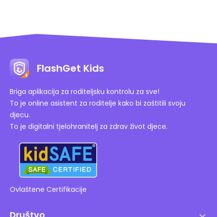
potencijalnim rizicima i učinkovitije sudjeluju u digitalnom
životu svoje djece. Stoga je FlashGet Kids optimalan za
roditelje koji traže sveobuhvatno rješenje za roditeljsku
kontrolu.
FlashGet Kids
Briga aplikacija za roditeljsku kontrolu za sve!
To je online asistent za roditelje kako bi zaštitili svoju
djecu.
To je digitalni tjelohranitelj za zdrav život djece.
Ovlaštene Certifikacije
Društvo