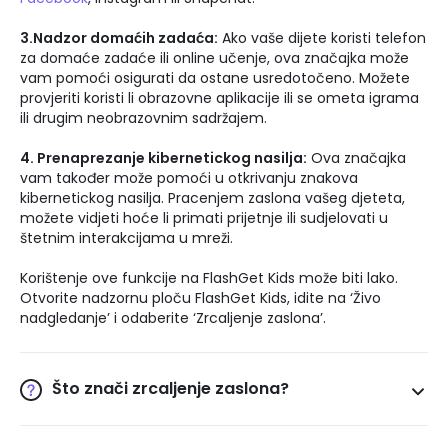
3.Nadzor domaćih zadaća:
Ako vaše dijete koristi telefon
za domaće zadaće ili online učenje, ova značajka može
vam pomoći osigurati da ostane usredotočeno. Možete
provjeriti koristi li obrazovne aplikacije ili se ometa igrama
ili drugim neobrazovnim sadržajem.
4. Prenaprezanje kibernetickog nasilja:
Ova značajka
vam također može pomoći u otkrivanju znakova
kibernetickog nasilja. Pracenjem zaslona vašeg djeteta,
možete vidjeti hoće li primati prijetnje ili sudjelovati u
štetnim interakcijama u mreži.
Korištenje ove funkcije na FlashGet Kids može biti lako.
Otvorite nadzornu ploču FlashGet Kids, idite na ‘Živo
nadgledanje’ i odaberite ‘Zrcaljenje zaslona’.
Što znači zrcaljenje zaslona?
Zrcaljenje zaslona odnosi se na značajku koja omogućuje
prikaz jednog uređaja (poput mobilnog telefona) na