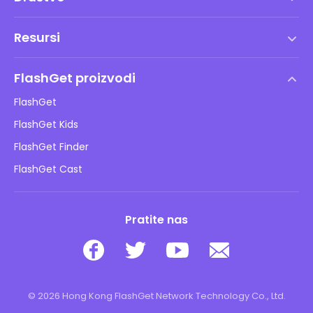
Uvjeti korištenja
Resursi
Ugovor o licenci za krajnjeg korisnika
Centar za pomoć
DMCA politika
FlashGet proizvodi
Kako
Pravila o privatnosti
FlashGet
Blog
FlashGet Kids
Pravila oglašavanja
Sigurnost djece online
FlashGet Finder
Ne prodajte moje informacije
Preuzimanje
FlashGet Cast
Pratite nas
© 2026 Hong Kong FlashGet Network Technology Co., Ltd.