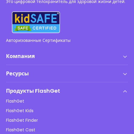
Это цифровой телохранитель для здоровой жизни детей.
Авторизованные Сертификаты
Компания
Условия использования
Ресурсы
Лицензионное соглашение с конечным пользователем
Центр помощи
Политика DMCA
Продукты FlashGet
Как сделать
Политика конфиденциальности
FlashGet
Блог
FlashGet Kids
Рекламные политики
Онлайн-безопасность детей
FlashGet Finder
Не продавайте мою информацию
Скачать
FlashGet Cast