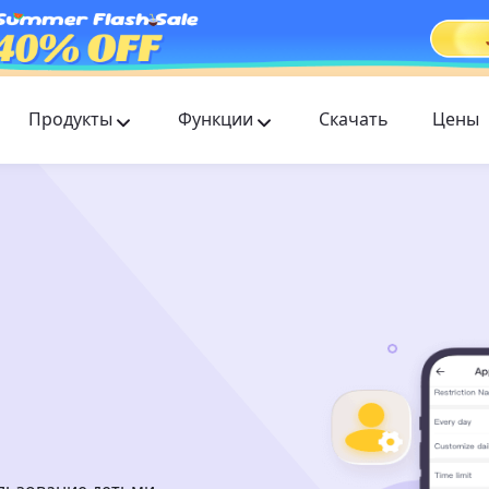
Продукты
Функции
Скачать
Цены
FlashGet Kids
Заботливое приложение для родительского
контроля для всех.
FlashGet Finder
Защита вашего телефона от кражи — наша
ответственность.