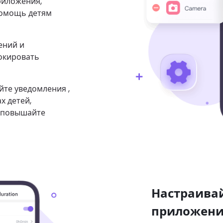
риложения,
Помощь детям
ений и
окировать
те уведомления ,
х детей,
и повышайте
Настраива
приложени