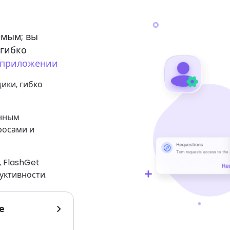
емым; вы
 гибко
приложении
ики, гибко
анным
росами и
 FlashGet
уктивности.
е