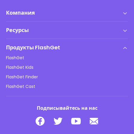
Компания
Условия предоставления услуг
Ресурсы
Лицензионное соглашение с конечным пользователем
(EULA)
Центр Помощь
Продукты FlashGet
Политика DMCA
Инструкция
FlashGet
политика конфиденциальности
Блог
FlashGet Kids
Рекламная политика
Безопасность детей Онлайн
FlashGet Finder
Не продавайте мою информацию
Скачать
FlashGet Cast
Подписывайтесь на нас