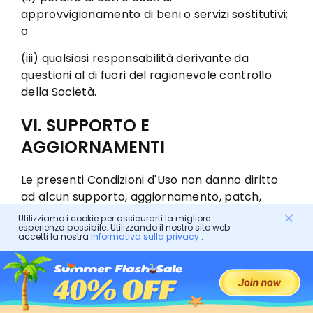
approvvigionamento di beni o servizi sostitutivi;
o
(iii) qualsiasi responsabilità derivante da
questioni al di fuori del ragionevole controllo
della Società.
VI. SUPPORTO E
AGGIORNAMENTI
Le presenti Condizioni d'Uso non danno diritto
ad alcun supporto, aggiornamento, patch,
miglioramento o correzione per alcuna parte
Utilizziamo i cookie per assicurarti la migliore
esperienza possibile. Utilizzando il nostro sito web
dei Servizi o dei Contenuti (collettivamente,
accetti la nostra
Informativa sulla privacy
.
"Supporto"). La Società deciderà a sua esclusiva
discrezione se rendere disponibile o meno tale
Supporto e, una volta reso disponibile, tale
Supporto diventerà parte dei Servizi e soggetto