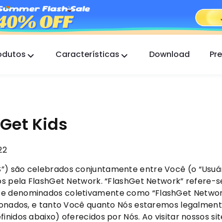
odutos
Características
Download
Pr
FlashGet Kids
Um aplicativo de controle parental atencioso
para todos.
Localizador FlashGet
Get Kids
A segurança antirroubo do seu telefone é nossa
responsabilidade.
22
”) são celebrados conjuntamente entre Você (o “Usuári
idos pela FlashGet Network. “FlashGet Network” refere
e denominados coletivamente como “FlashGet Network”,
cionados, e tanto Você quanto Nós estaremos legalment
inidos abaixo) oferecidos por Nós. Ao visitar nossos si