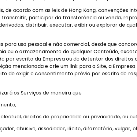
ais, de acordo com as leis de Hong Kong, convenções int
r, transmitir, participar da transferência ou venda, r
erivadas, distribuir, executar, exibir ou explorar de q
s para uso pessoal e não comercial, desde que concord
pia ou o armazenamento de qualquer Conteúdo, exceto 
 por escrito da Empresa ou do detentor dos direitos aut
ição mencionada e crie um link para o Site, a Empresa po
 de exigir o consentimento prévio por escrito do respec
lizará os Serviços de maneira que
amento;
intelectual, direitos de propriedade ou privacidade, ou ou
açador, abusivo, assediador, ilícito, difamatório, vulgar