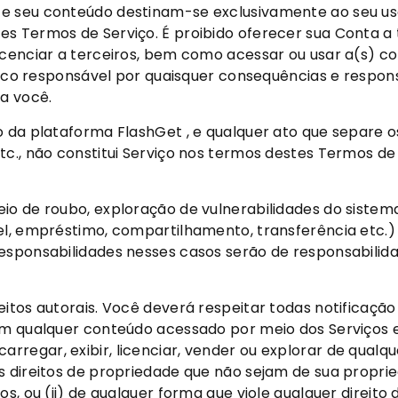
 e seu conteúdo destinam-se exclusivamente ao seu us
 Termos de Serviço. É proibido oferecer sua Conta a ter
icenciar a terceiros, bem como acessar ou usar a(s) c
único responsável por quaisquer consequências e respon
ra você.
o da plataforma FlashGet , e qualquer ato que separe o
tc., não constitui Serviço nos termos destes Termos de
eio de roubo, exploração de vulnerabilidades do sistem
el, empréstimo, compartilhamento, transferência etc.) 
esponsabilidades nesses casos serão de responsabilida
itos autorais. Você deverá respeitar todas notificação 
em qualquer conteúdo acessado por meio dos Serviços e 
r, carregar, exibir, licenciar, vender ou explorar de qual
s direitos de propriedade que não sejam de sua propri
s, ou (ii) de qualquer forma que viole qualquer direito d