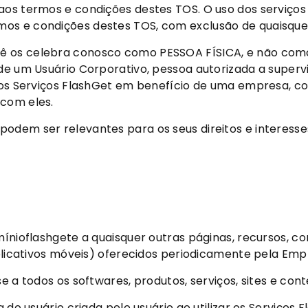
 aos termos e condições destes TOS. O uso dos serviç
mos e condições destes TOS, com exclusão de quaisque
ê os celebra conosco como PESSOA FÍSICA, e não como 
 de um Usuário Corporativo, pessoa autorizada a superv
e os Serviços FlashGet em benefício de uma empresa, c
 com eles.
podem ser relevantes para os seus direitos e interess
mínioflashgete a quaisquer outras páginas, recursos, co
e aplicativos móveis) oferecidos periodicamente pela
se a todos os softwares, produtos, serviços, sites e co
a do usuário criada pelo usuário ao utilizar os Serviço