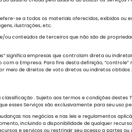
ere-se a todos os materiais oferecidos, exibidos ou ex
agens, ilustrações, etc.
iços e/ou conteúdos de terceiros que não são de propri
adas” significa empresas que controlam direta ou indir
 com a Empresa. Para fins desta definição, “controle
 meio de direitos de voto diretos ou indiretos obtidos
 classificação . Sujeito aos termos e condições deste
e esses Serviços são exclusivamente para seu uso pes
anças nos negócios e nas leis e regulamentos aplicáve
omento, incluindo a disponibilidade de qualquer recur
rsos e serviços ou restringir seu acesso a partes ou à