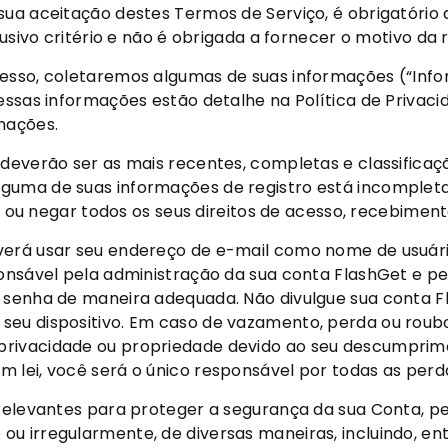
sua aceitação destes Termos de Serviço, é obrigatório a
lusivo critério e não é obrigada a fornecer o motivo da r
cesso, coletaremos algumas de suas informações (“Info
essas informações estão detalhe na Política de Privaci
mações.
 deverão ser as mais recentes, completas e classificaçã
guma de suas informações de registro está incompleta
io ou negar todos os seus direitos de acesso, recebiment
verá usar seu endereço de e-mail como nome de usuário
ponsável pela administração da sua conta FlashGet e p
e senha de maneira adequada. Não divulgue sua conta 
eu dispositivo. Em caso de vazamento, perda ou roubo 
privacidade ou propriedade devido ao seu descumprim
m lei, você será o único responsável por todas as perd
 relevantes para proteger a segurança da sua Conta, pe
u irregularmente, de diversas maneiras, incluindo, en