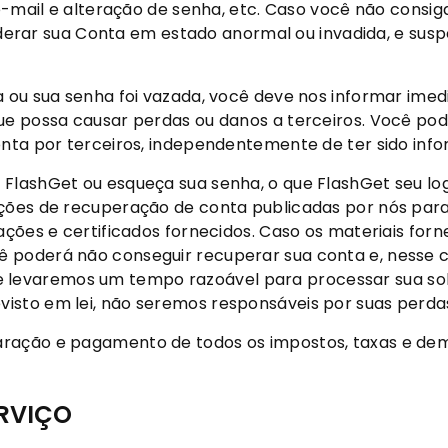
e-mail e alteração de senha, etc. Caso você não consiga
nsiderar sua Conta em estado anormal ou invadida, e su
a ou sua senha foi vazada, você deve nos informar ime
que possa causar perdas ou danos a terceiros. Você po
conta por terceiros, independentemente de ter sido inf
 FlashGet ou esqueça sua senha, o que FlashGet seu lo
uções de recuperação de conta publicadas por nós par
ações e certificados fornecidos. Caso os materiais for
 poderá não conseguir recuperar sua conta e, nesse ca
levaremos um tempo razoável para processar sua soli
sto em lei, não seremos responsáveis ​​por suas perda
aração e pagamento de todos os impostos, taxas e dem
ERVIÇO