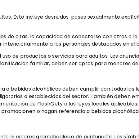
ultos. Esto incluye desnudos, poses sexualmente explí
es de citas, la capacidad de conectarse con otros o l
ar intencionalmente a los personajes destacados en ello
l uso de productos o servicios para adultos. Los anunc
anificación familiar, deben ser aptos para menores de 
 a bebidas alcohólicas deben cumplir con todas las le
obligatorios o establecidos del sector. También deben
egmentación de FlashGety a las leyes locales aplicables.
os promocionen o hagan referencia a bebidas alcohólicas
nte ni errores gramaticales o de puntuación. Los símb