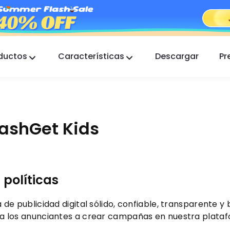
ductos
Características
Descargar
Pr
FlashGet Kids
Una aplicación de control parental para todos.
Buscador FlashGet
FlashGet Kids
La seguridad antirrobo de tu teléfono, nuestra
responsabilidad.
s
políticas
ublicidad digital sólido, confiable, transparente y b
ar a los anunciantes a crear campañas en nuestra plataf