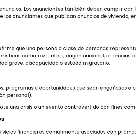
s anuncios. Los anunciantes también deben cumplir con 
ue los anunciantes que publican anuncios de vivienda, 
firme que una persona o clase de personas representa 
rísticas como raza, etnia, origen nacional, creencias rel
dad grave, discapacidad o estado migratorio.
os, programas u oportunidades que sean engañosos o co
ión personal).
ote una crisis o un evento controvertido con fines come
os
rvicios financieros comúnmente asociados con promoc