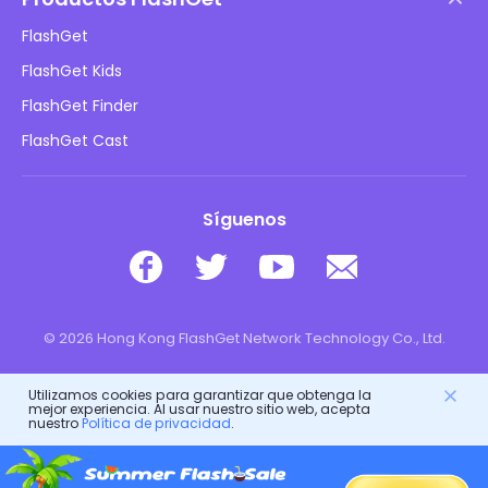
Cómo hacer
Política de privacidad
FlashGet
Blog
FlashGet Kids
Políticas de publicidad
Seguridad infantil en línea
FlashGet Finder
No vendas mi información
Descargar
FlashGet Cast
Síguenos
© 2026 Hong Kong FlashGet Network Technology Co., Ltd.
Utilizamos cookies para garantizar que obtenga la
mejor experiencia. Al usar nuestro sitio web, acepta
nuestro
Política de privacidad
.