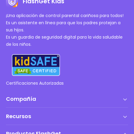
FlashGet Kids
información.
¡Una aplicación de control parental cariñosa para todos!
Es un asistente en línea para que los padres protejan a
sus hijos.
Es un guardia de seguridad digital para la vida saludable
de los niños.
Certificaciones Autorizadas
Compañía
Términos de servicio
Recursos
Acuerdo de Licencia de Usuario Final
Centro de ayuda
Política de DMCA
Productos FlashGet