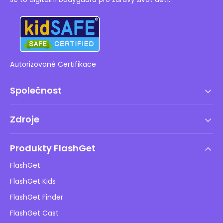
Autorizované Certifikace
Společnost
Podmínky služby
Zdroje
Licenční smlouva s koncovým uživatelem
Centrum nápovědy
Zásady DMCA
Produkty FlashGet
Jak na to
Ochrana osobních údajů
FlashGet
Blog
FlashGet Kids
Reklamní zásady
Bezpečnost dětí online
FlashGet Finder
Neprodávejte mé informace
Stáhnout
FlashGet Cast