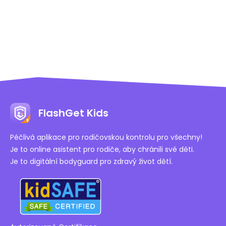
zkontrolovat řídicí panel.
FlashGet Kids
Péčlivá aplikace pro rodičovskou kontrolu pro všechny!
Je to online asistent pro rodiče, aby chránili své děti.
Je to digitální bodyguard pro zdravý život dětí.