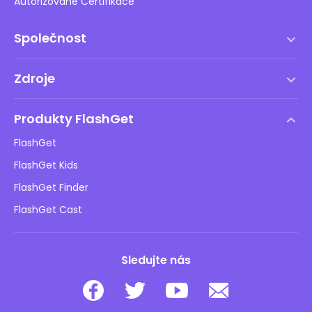
Autorizované Certifikace
Společnost
Podmínky služby
Zdroje
Licenční smlouva s koncovým uživatelem
Centrum nápovědy
Zásady DMCA
Produkty FlashGet
Jak na to
Ochrana osobních údajů
FlashGet
Blog
FlashGet Kids
Reklamní zásady
Bezpečnost dětí online
FlashGet Finder
Neprodávejte mé informace
Stáhnout
FlashGet Cast
Sledujte nás