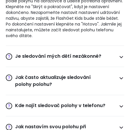
podle pokynů na obrazovce a udělte potřebná oprávnění.
Klepněte na "Skrýt a pokračovat", když je nastavení
dokončeno. Nezapomeňte nastavit nastavení udržování
naživu, abyste zajistili, že FlashGet Kids bude stále běžet.
Po dokončení nastavení klepněte na "Hotovo". Jakmile jej
nainstalujete, můžete začít sledovat polohu telefonu
svého dítěte.
Je sledování mých dětí nezákonné?
Rodiče mají právo sledovat aktivity svých dětí, aby zajistili
jejich bezpečnost a pohodu. Jako rodič mají povinnost
chránit bezpečnost svých dětí. Ale pokud jde o sledování,
Jak často aktualizuje sledování
je důležité, abyste si před použitím FlashGet Kids promluvili
polohy polohu?
se svými dětmi. A rodiče i děti by měli stanovit hranice a
Frekvence, s jakou sledovač polohy aktualizuje polohu,
respektovat jejich soukromí.
závisí na tom, kde se vaše děti nacházejí. Sledovač polohy
na FlashGet Kids může aktualizovat v reálném čase.
Kde najít sledovač polohy v telefonu?
Kdykoli můžete získat aktuální polohu svých dětí. Když je
Sledování polohy FlashGet Kids je založeno na Google
vaše dítě v nebezpečí nebo se dostane na neznámé
Maps s využitím technologie GPS sledování. Přejděte do
místo, FlashGet může rychle identifikovat a zasáhnout.
aplikace FlashGet Kids > Živá poloha. Uvidíte polohu
Jak nastavím svou polohu při
zařízení vašeho dítěte. Chcete-li aktualizovat polohu