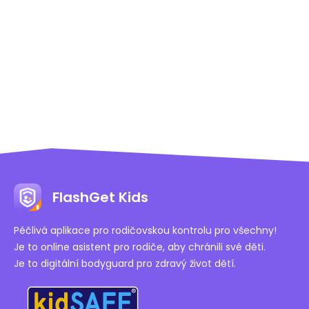
posledních 15 dní.
FlashGet Kids
Péčlivá aplikace pro rodičovskou kontrolu pro všechny!
Je to online asistent pro rodiče, aby chránili své děti.
Je to digitální bodyguard pro zdravý život dětí.