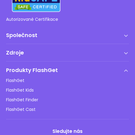
Autorizované Certifikace
Společnost
Podmínky služby
Zdroje
Licenční smlouva s koncovým uživatelem
Centrum nápovědy
Zásady DMCA
Produkty FlashGet
Jak na to
Ochrana osobních údajů
FlashGet
Blog
FlashGet Kids
Reklamní zásady
Bezpečnost dětí online
FlashGet Finder
Neprodávejte mé informace
Stáhnout
FlashGet Cast
Sledujte nás