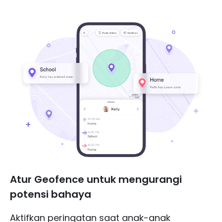
Atur Geofence untuk mengurangi
potensi bahaya
Aktifkan peringatan saat anak-anak