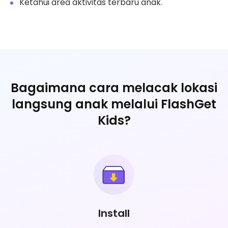
Ketahui area aktivitas terbaru anak.
Bagaimana cara melacak lokasi
langsung anak melalui FlashGet
Kids?
Install