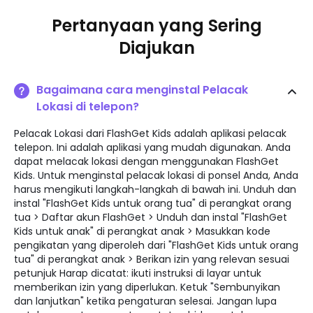
Pertanyaan yang Sering
Diajukan
Bagaimana cara menginstal Pelacak
Lokasi di telepon?
Pelacak Lokasi dari FlashGet Kids adalah aplikasi pelacak
telepon. Ini adalah aplikasi yang mudah digunakan. Anda
dapat melacak lokasi dengan menggunakan FlashGet
Kids. Untuk menginstal pelacak lokasi di ponsel Anda, Anda
harus mengikuti langkah-langkah di bawah ini. Unduh dan
instal "FlashGet Kids untuk orang tua" di perangkat orang
tua > Daftar akun FlashGet > Unduh dan instal "FlashGet
Kids untuk anak" di perangkat anak > Masukkan kode
pengikatan yang diperoleh dari "FlashGet Kids untuk orang
tua" di perangkat anak > Berikan izin yang relevan sesuai
petunjuk Harap dicatat: ikuti instruksi di layar untuk
memberikan izin yang diperlukan. Ketuk "Sembunyikan
dan lanjutkan" ketika pengaturan selesai. Jangan lupa