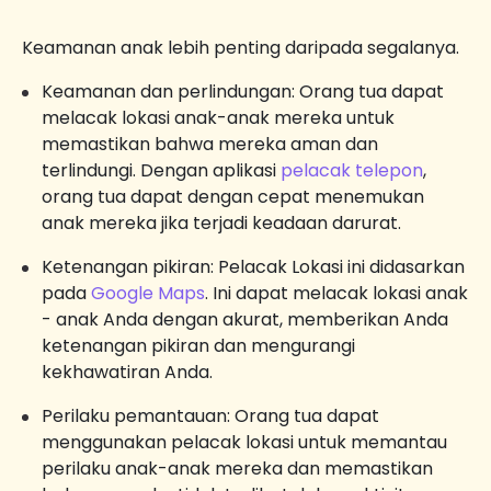
Keamanan anak lebih penting daripada segalanya.
Keamanan dan perlindungan: Orang tua dapat
melacak lokasi anak-anak mereka untuk
memastikan bahwa mereka aman dan
terlindungi. Dengan aplikasi
pelacak telepon
,
orang tua dapat dengan cepat menemukan
anak mereka jika terjadi keadaan darurat.
Ketenangan pikiran: Pelacak Lokasi ini didasarkan
pada
Google Maps
. Ini dapat melacak lokasi anak
- anak Anda dengan akurat, memberikan Anda
ketenangan pikiran dan mengurangi
kekhawatiran Anda.
Perilaku pemantauan: Orang tua dapat
menggunakan pelacak lokasi untuk memantau
perilaku anak-anak mereka dan memastikan