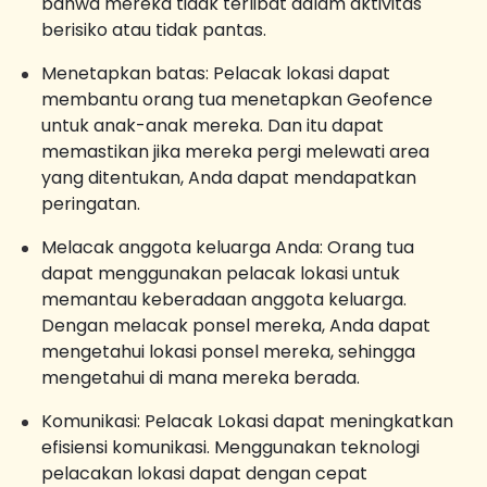
bahwa mereka tidak terlibat dalam aktivitas
berisiko atau tidak pantas.
Menetapkan batas: Pelacak lokasi dapat
membantu orang tua menetapkan Geofence
untuk anak-anak mereka. Dan itu dapat
memastikan jika mereka pergi melewati area
yang ditentukan, Anda dapat mendapatkan
peringatan.
Melacak anggota keluarga Anda: Orang tua
dapat menggunakan pelacak lokasi untuk
memantau keberadaan anggota keluarga.
Dengan melacak ponsel mereka, Anda dapat
mengetahui lokasi ponsel mereka, sehingga
mengetahui di mana mereka berada.
Komunikasi: Pelacak Lokasi dapat meningkatkan
efisiensi komunikasi. Menggunakan teknologi
pelacakan lokasi dapat dengan cepat