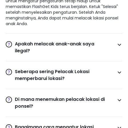
untuk mengatur pengaturan tetap hidup untuk
memastikan FlashGet Kids terus berjalan. Ketuk "Selesai"
setelah menyelesaikan pengaturan. Setelah Anda
menginstalnya, Anda dapat mulai melacak lokasi ponsel
anak Anda.
Apakah melacak anak-anak saya
ilegal?
Orang tua diizinkan untuk memantau aktivitas anak-anak
mereka untuk memastikan keselamatan dan
kesejahteraan mereka. Sebagai orang tua, adalah
Seberapa sering Pelacak Lokasi
tanggung jawab mereka untuk melindungi keselamatan
memperbarui lokasi?
anak-anak mereka. Namun, ketika datang ke pelacakan,
Frekuensi di mana pelacak lokasi memperbarui lokasi
penting bagi Anda untuk berbicara dengan anak-anak
tergantung pada di mana anak-anak Anda berada.
Anda sebelum menggunakan FlashGet Kids. Dan orang
Pelacak lokasi di FlashGet Kids dapat diperbarui secara
tua serta anak-anak harus menetapkan batasan dan
Di mana menemukan pelacak lokasi di
real-time. Anda dapat mengetahui lokasi anak-anak
menghormati privasi mereka.
ponsel?
Anda secara real-time kapan saja. Ketika anak Anda
Pelacak Lokasi dari FlashGet Kids didasarkan pada Google
dalam bahaya atau tersesat di tempat yang tidak dikenal,
Maps menggunakan teknologi pelacakan GPS. Buka
FlashGet dapat mengidentifikasi dan campur tangan
Aplikasi FlashGet Kids > Lokasi Langsung. Anda akan
dengan cepat.
Bagaimana cara mengatur lokasi