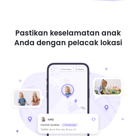
Pastikan keselamatan anak
Anda dengan pelacak lokasi