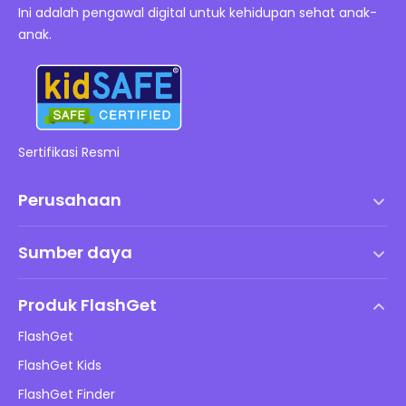
Ini adalah pengawal digital untuk kehidupan sehat anak-
anak.
Sertifikasi Resmi
Perusahaan
Syarat dan Ketentuan
Sumber daya
Perjanjian Lisensi Pengguna Akhir
Pusat Bantuan
Kebijakan DMCA
Produk FlashGet
Cara
Kebijakan Privasi
FlashGet
Blog
FlashGet Kids
Kebijakan Periklanan
Keamanan Daring Anak
FlashGet Finder
Jangan Jual Info Saya