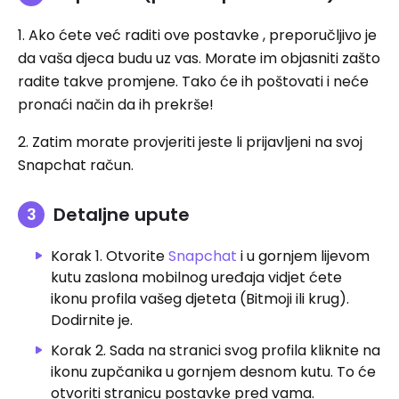
1. Ako ćete već raditi ove postavke , preporučljivo je
da vaša djeca budu uz vas. Morate im objasniti zašto
radite takve promjene. Tako će ih poštovati i neće
pronaći način da ih prekrše!
2. Zatim morate provjeriti jeste li prijavljeni na svoj
Snapchat račun.
Detaljne upute
Korak 1. Otvorite
Snapchat
i u gornjem lijevom
kutu zaslona mobilnog uređaja vidjet ćete
ikonu profila vašeg djeteta (Bitmoji ili krug).
Dodirnite je.
Korak 2. Sada na stranici svog profila kliknite na
ikonu zupčanika u gornjem desnom kutu. To će
otvoriti stranicu postavke pred vama.