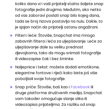
koliko dana vi i vaši prijatelji stalno šaljete snap
fotografije jedni drugima. Međutim, ako netko
od vas zaboravi poslati snap bilo kojeg dana,
tada se broj nizova postavlja na nulu. Dakle, to
je sjajan način da prijatelji ostanu angažirani.
Filteri i leće: Štoviše, Snapchat ima mnogo
zabavnih filtera i leća za uljepšavanje. Leće za
uljepšavanje dale su veliku prednost
djevojkama, tako da mogu snimati fotografije
ili videozapise čak i bez šminke.
Naljepnice i tekst: možete dodati emotikone,
elegantne fontove i riječi kako biste još više
poboljšali svoje fotografije.
Snap priče: Štoviše, baš kao i
Facebook
ili
druge platforme društvenih medija, Snapchat
vam također omogućuje slanje slika ili
videozapisa prijateljima. Za razliku od snap