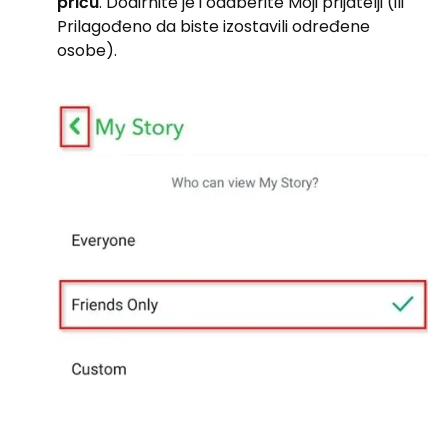
priču
. Dodirnite je i odaberite Moji prijatelji (ili
Prilagođeno da biste izostavili određene
osobe).