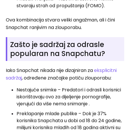
stvaraju strah od propuštanja (FOMO).
Ova kombinacija stvara veliki angažman, ali i čini
Snapchat ranjivim na zlouporabu.
Zašto je sadržaj za odrasle
popularan na Snapchatu?
Iako Snapchat nikada nije dizajniran za
eksplicitni
sadržaj
, određene značajke potiču zlouporabu:
Nestajuće snimke – Predatori i odrasli korisnici
iskorištavaju ovo za dijeljenje pornografije,
vjerujući da više nema snimanje .
Preklapanje mlade publike – Dok je 37%
korisnika Snapchata u dobi od 18 do 24 godine,
milijuni korisnika mlađih od 18 godina aktivni su