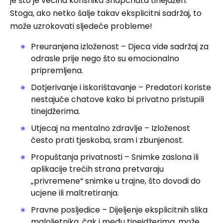
je što je većina korisnika Snapchata tinejdžeri.
Stoga, ako netko šalje takav eksplicitni sadržaj, to
može uzrokovati sljedeće probleme!
Preuranjena izloženost – Djeca vide sadržaj za
odrasle prije nego što su emocionalno
pripremljena.
Dotjerivanje i iskorištavanje – Predatori koriste
nestajuće chatove kako bi privatno pristupili
tinejdžerima.
Utjecaj na mentalno zdravlje – Izloženost
često prati tjeskoba, sram i zbunjenost.
Propuštanja privatnosti – Snimke zaslona ili
aplikacije trećih strana pretvaraju
„privremene“ snimke u trajne, što dovodi do
ucjene ili maltretiranja.
Pravne posljedice – Dijeljenje eksplicitnih slika
maloljetnika, čak i među tinejdžerima, može