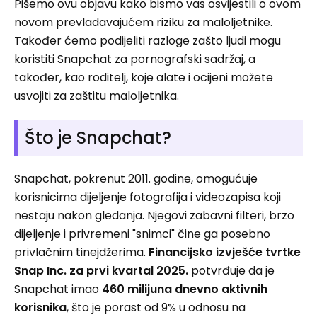
Pišemo ovu objavu kako bismo vas osvijestili o ovom
novom prevladavajućem riziku za maloljetnike.
Također ćemo podijeliti razloge zašto ljudi mogu
koristiti Snapchat za pornografski sadržaj, a
također, kao roditelj, koje alate i ocijeni možete
usvojiti za zaštitu maloljetnika.
Što je Snapchat?
Snapchat, pokrenut 2011. godine, omogućuje
korisnicima dijeljenje fotografija i videozapisa koji
nestaju nakon gledanja. Njegovi zabavni filteri, brzo
dijeljenje i privremeni "snimci" čine ga posebno
privlačnim tinejdžerima.
Financijsko izvješće tvrtke
Snap Inc. za prvi kvartal 2025.
potvrđuje da je
Snapchat imao
460 milijuna dnevno aktivnih
korisnika
, što je porast od 9% u odnosu na