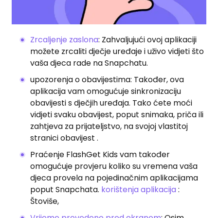
Zrcaljenje zaslona
: Zahvaljujući ovoj aplikaciji
možete zrcaliti dječje uređaje i uživo vidjeti što
vaša djeca rade na Snapchatu.
upozorenja o obavijestima: Također, ova
aplikacija vam omogućuje sinkronizaciju
obavijesti s dječjih uređaja. Tako ćete moći
vidjeti svaku obavijest, poput snimaka, priča ili
zahtjeva za prijateljstvo, na svojoj vlastitoj
stranici obavijest .
Praćenje FlashGet Kids vam također
omogućuje provjeru koliko su vremena vaša
djeca provela na pojedinačnim aplikacijama
poput Snapchata.
korištenja aplikacija
:
Štoviše,
Vrijeme provedeno pred ekranom
: Osim