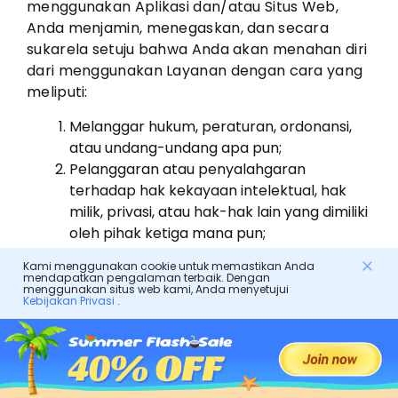
menggunakan Aplikasi dan/atau Situs Web,
Anda menjamin, menegaskan, dan secara
sukarela setuju bahwa Anda akan menahan diri
dari menggunakan Layanan dengan cara yang
meliputi:
Melanggar hukum, peraturan, ordonansi,
atau undang-undang apa pun;
Pelanggaran atau penyalahgaran
terhadap hak kekayaan intelektual, hak
milik, privasi, atau hak-hak lain yang dimiliki
oleh pihak ketiga mana pun;
Mengunggah, menyampaikan, atau
Kami menggunakan cookie untuk memastikan Anda
memfasilitasi pengunggahan atau
mendapatkan pengalaman terbaik. Dengan
menggunakan situs web kami, Anda menyetujui
pengiriman konten yang merugikan,
Kebijakan Privasi
.
curang, menyesatkan, mengancam, kasar,
melecehkan, melanggar hak cipta,
memfitnah, vulgar, cabul, mencemarkan
nama baik, atau tidak pantas;