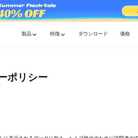
製品
特徴
ダウンロード
価格
FlashGet キッズ
すべての人のための思いやりのあるペアレンタ
トロールアプリ。.
FlashGet ファインダー
バシーポリシー
あなたの携帯電話の盗難防止の安全性は、私た
任です。.