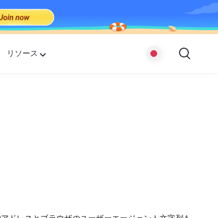
リソース
ルコン
ちの責