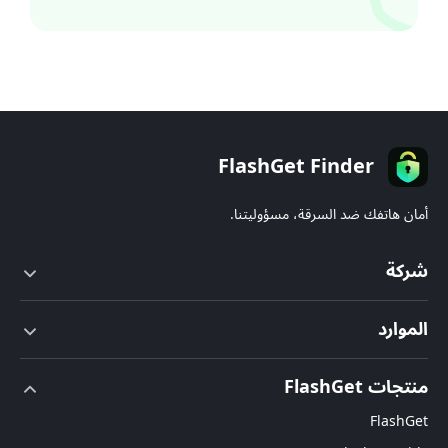
FlashGet Finder
أمان هاتفك ضد السرقة، مسؤوليتنا.
شركة
شروط الخدمة
الموارد
اتفاقية ترخيص المستخدم النهائي
مركز المساعدة
منتجات FlashGet
سياسة DMCA
تحميل
FlashGet
سياسة الخصوصية