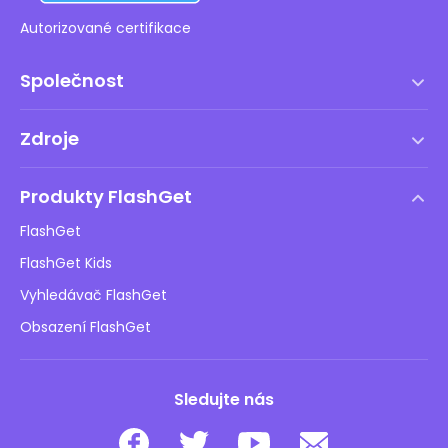
Autorizované certifikace
Společnost
Podmínky služby
Zdroje
EULA
Centrum Pomoc
Zásady DMCA
Produkty FlashGet
Jak na to
Zásady ochrany osobních údajů
FlashGet
Blog
FlashGet Kids
Reklamní zásady
Bezpečnost dětí Online
Vyhledávač FlashGet
Neprodávejte mé informace
Stáhnout
Obsazení FlashGet
Sledujte nás