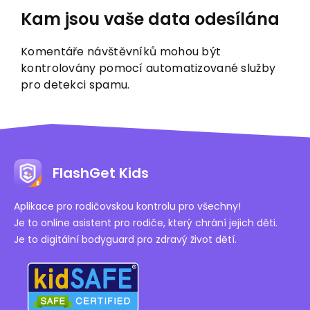
Kam jsou vaše data odesílána
Komentáře návštěvníků mohou být
kontrolovány pomocí automatizované služby
pro detekci spamu.
FlashGet Kids
Aplikace pro rodičovskou kontrolu pro všechny!
Je to online asistent pro rodiče, který chrání jejich děti.
Je to digitální bodyguard pro zdravý život dětí.