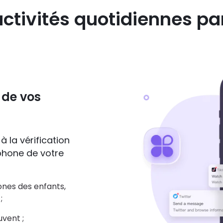
ctivités quotidiennes par
 de vos
à la vérification
éphone de votre
hones des enfants,
;
uvent ;