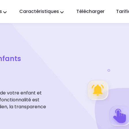
s
Caractéristiques
Télécharger
Tarif
FlashGet Kids
Une application de contrôle parental
bienveillante pour tous.
FlashGet Finder
La sécurité antivol de votre téléphone, notre
nfants
responsabilité.
de votre enfant et
fonctionnalité est
 lien, la transparence