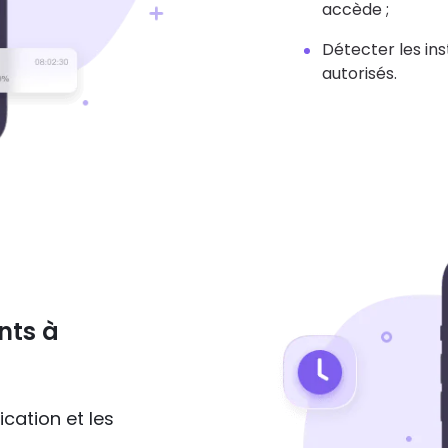
accède ;
Détecter les in
autorisés.
nts à
cation et les