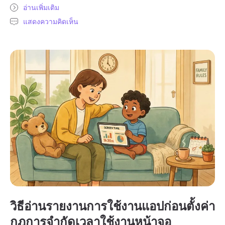
ไรก็ตาม ช่วงเวลาที่เครียดนี้กลับเป็นโอกาสที่ดีสำหรับการพั
อ่านเพิ่มเติม
ฒนา เป้าหมายในที่นี้ไม่ใช่การแก้ไขคำหยาบคายเพียงไม่กี่
แสดงความคิดเห็น
คำในคำศัพท์ของลูกคุณ แต่เป็นการ ช่วยเหลือ พวกเขาเข้าใ
จและยอมรับความสำคัญของการเคารพ ส่งเสริมการควบคุ
มอารมณ์ และเรียนรู้วิธีการสื่อสารอย่างเหมาะสมในชีวิต บ
ทความนี้จะกล่าวถึงวิธีการตอบสนองต่อโรงเรียน วิธีการพูด
คุยกับลูกโดยไม่เพิ่มความขัดแย้ง และการหาคำทดแทน..
วิธีอ่านรายงานการใช้งานแอปก่อนตั้งค่า
กฎการจำกัดเวลาใช้งานหน้าจอ