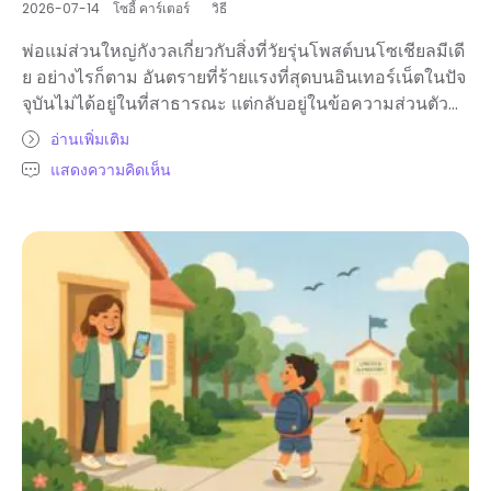
2026-07-14
โซอี้ คาร์เตอร์
วิธี
พ่อแม่ส่วนใหญ่กังวลเกี่ยวกับสิ่งที่วัยรุ่นโพสต์บนโซเชียลมีเดี
ย อย่างไรก็ตาม อันตรายที่ร้ายแรงที่สุดบนอินเทอร์เน็ตในปัจ
จุบันไม่ได้อยู่ในที่สาธารณะ แต่กลับอยู่ในข้อความส่วนตัว
(DM) และแชทกลุ่ม คนแปลกหน้า มิจฉาชีพ หรือแม้แต่เพื่อ
อ่านเพิ่มเติม
นร่วมชั้นเรียน อาจกดดัน บงการ หรือเอาเปรียบวัยรุ่น และสิ่
แสดงความคิดเห็น
งเหล่านี้เกิดขึ้นโดยที่ไม่มีใครรู้ แต่ถ้าพ่อแม่ตระหนักถึงสัญญ
าณเตือน พวกเขาก็สามารถ ช่วยเหลือ เด็กและวัยรุ่นหลีกเลี่ย
งปัญหาที่ร้ายแรงได้ บทความนี้เป็นคู่มือปฏิบัติสำหรับพ่อแม่
ผู้ปกครอง และผู้ดูแล เพื่อให้เข้าใจระบบนิเวศดิจิทัลที่ซ่อนอยู่
เหตุใดข้อความส่วนตัว (DM) และแชทกลุ่มจึงอาจเป็นอันตร
ายต่อวัยรุ่น ข้อความส่วนตัว (DM) และแชทกลุ่มได้กลายเป็
นช่องทางการสื่อสารหลัก…