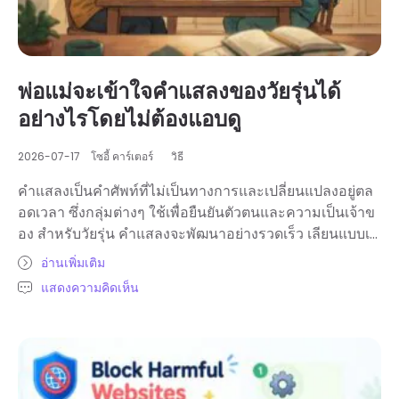
พ่อแม่จะเข้าใจคำแสลงของวัยรุ่นได้
อย่างไรโดยไม่ต้องแอบดู
2026-07-17
โซอี้ คาร์เตอร์
วิธี
คำแสลงเป็นคำศัพท์ที่ไม่เป็นทางการและเปลี่ยนแปลงอยู่ตล
อดเวลา ซึ่งกลุ่มต่างๆ ใช้เพื่อยืนยันตัวตนและความเป็นเจ้าข
อง สำหรับวัยรุ่น คำแสลงจะพัฒนาอย่างรวดเร็ว เลียนแบบเท
รนด์ TikTok วัฒนธรรมเกมเมอร์ และคำแสลงประจำภูมิภา
อ่านเพิ่มเติม
ค ส่วนใหญ่เป็นเรื่องสนุกสนานที่ไม่เป็นอันตรายและเป็นภาษ
แสดงความคิดเห็น
าเฉพาะกลุ่มระหว่างเพื่อนฝูง อย่างไรก็ตาม เนื้อหาบางส่วนอ
าจอ้างถึงภัยคุกคามที่แท้จริง เช่น เนื้อหาทางเพศหรือกิจกรร
มของแก๊ง บทความนี้ พ่อแม่ ช่วยเหลือ วิเคราะห์คำแสลงทั่ว
ไปของวัยรุ่นและ "Gen Z" ระบุสัญญาณเตือนที่ควรพิจารณา
อย่างใกล้ชิด และตอบสนองในวิธีที่ส่งเสริมความไว้วางใจ