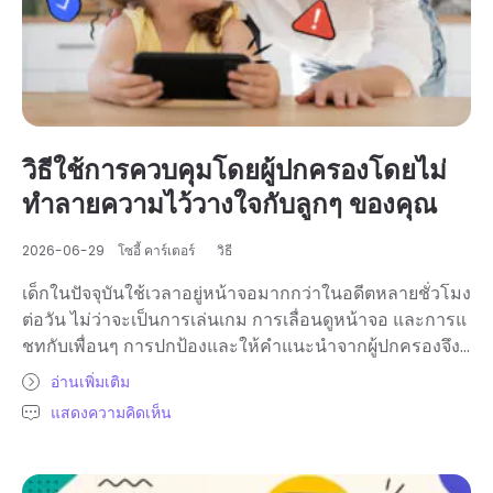
วิธีใช้การควบคุมโดยผู้ปกครองโดยไม่
ทำลายความไว้วางใจกับลูกๆ ของคุณ
2026-06-29
โซอี้ คาร์เตอร์
วิธี
เด็กในปัจจุบันใช้เวลาอยู่หน้าจอมากกว่าในอดีตหลายชั่วโมง
ต่อวัน ไม่ว่าจะเป็นการเล่นเกม การเลื่อนดูหน้าจอ และการแ
ชทกับเพื่อนๆ การปกป้องและให้คำแนะนำจากผู้ปกครองจึง
มีความสำคัญอย่างยิ่ง แต่การปกป้องโดยปราศจากการสื่อส
อ่านเพิ่มเติม
ารอาจทำให้รู้สึกเหมือนเป็นการเฝ้าระวังมากเกินไป ความกั
แสดงความคิดเห็น
งวลนี้เป็นเรื่องจริง และนี่คือเหตุผลว่าทำไมวิธีการใช้การคว
บคุมโดยผู้ปกครองจึงมีความสำคัญในการเลี้ยงดูบุตรในยุคปั
จจุบัน เหตุใดการควบคุมโดยผู้ปกครองจึงจำเป็น โลกดิจิทัลเ