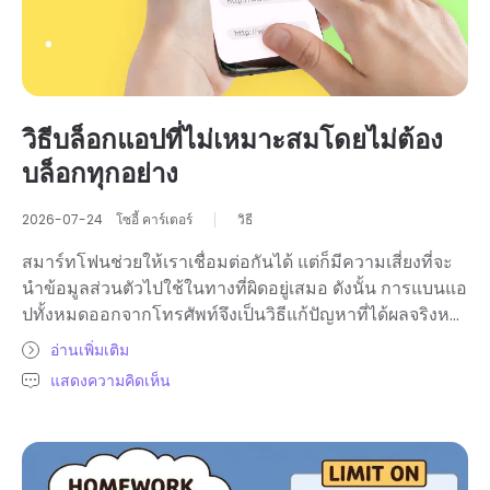
วิธีบล็อกแอปที่ไม่เหมาะสมโดยไม่ต้อง
บล็อกทุกอย่าง
2026-07-24
โซอี้ คาร์เตอร์
วิธี
สมาร์ทโฟนช่วยให้เราเชื่อมต่อกันได้ แต่ก็มีความเสี่ยงที่จะ
นำข้อมูลส่วนตัวไปใช้ในทางที่ผิดอยู่เสมอ ดังนั้น การแบนแอ
ปทั้งหมดออกจากโทรศัพท์จึงเป็นวิธีแก้ปัญหาที่ได้ผลจริงหรื
อ? คำตอบคือไม่ใช่ เด็กอายุ 12 ขวบจำเป็นต้องใช้โทรศัพท์เ
อ่านเพิ่มเติม
พื่อทำการบ้านหรือติดต่อเพื่อนๆ ผู้ใหญ่และผู้สูงอายุใช้โทรศั
แสดงความคิดเห็น
พท์เพื่อวัตถุประสงค์หลายอย่าง เช่น การจัดการชีวิตประจำวั
น ธุรกิจ การช้อปปิ้ง และอื่นๆ มีวิธีปฏิบัติที่สามารถรักษาคว
ามปลอดภัยข้อมูลส่วนตัวของทุกคนได้ การบล็อกแอปก็เป็น
อีกวิธีหนึ่งที่เหมาะสม มาดูกันว่าการบล็อกแอปจะช่วยปกป้อ