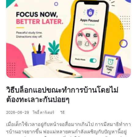
ป็นสถานที่ที่ปลอดภัย 100% เด็กๆ อาจเผชิญกับเนื้อหาที่ไม่เห
มาะสม อัลกอริทึมที่ทำให้เสพติด และผู้ล่า ออนไลน์ บางครั้ง
แม้แต่โดยที่ผู้ปกครองไม่รู้ การควบคุมโดยผู้ปกครองช่วยให้
ผู้ปกครองสามารถบังคับใช้กฎในโลกดิจิทัลได้เช่นเดียวกับที่
พวกเขาทำใน..
วิธีบล็อกแอปขณะทำการบ้านโดยไม่
ต้องทะเลาะกันบ่อยๆ
2026-06-29
โซอี้ คาร์เตอร์
วิธี
เมื่อเด็กใช้เวลาอยู่กับหน้าจอสื่อมากเกินไป การมีสมาธิทำกา
รบ้านอาจยากขึ้น พ่อแม่หลายคนกำลังเผชิญกับปัญหานี้อยู่