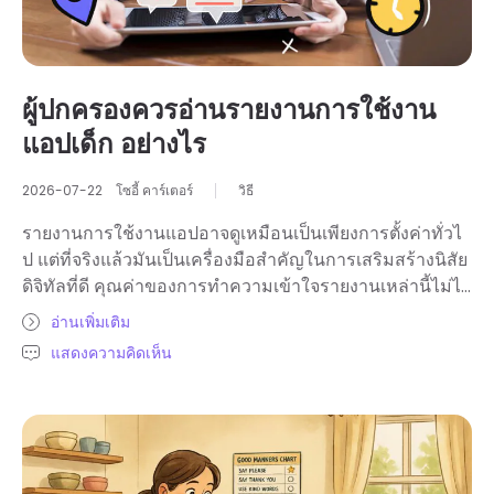
ผู้ปกครองควรอ่านรายงานการใช้งาน
แอปเด็ก อย่างไร
2026-07-22
โซอี้ คาร์เตอร์
วิธี
รายงานการใช้งานแอปอาจดูเหมือนเป็นเพียงการตั้งค่าทั่วไ
ป แต่ที่จริงแล้วมันเป็นเครื่องมือสำคัญในการเสริมสร้างนิสัย
ดิจิทัลที่ดี คุณค่าของการทำความเข้าใจรายงานเหล่านี้ไม่ได้
อยู่ที่การควบคุมทุกนาทีในชีวิตของลูกคุณเท่านั้น แต่ยังอยู่ที่
อ่านเพิ่มเติม
การได้รับข้อมูลเชิงลึกที่ ช่วยเหลือ คุณแนะนำลูกๆ ได้ บทคว
แสดงความคิดเห็น
ามนี้จะ ช่วยเหลือ สงสัยเกี่ยวกับรายงานเหล่านี้ อธิบายอย่าง
ละเอียดว่ารายงานเหล่านี้เปิดเผยอะไรบ้าง วิธีการเข้าถึงราย
งานเหล่านี้ทั้งบน Android และ iPhone และวิธีการใช้ข้อมู
ลนี้เพื่อการสนทนาอย่างสร้างสรรค์ รายงานการใช้งานแอป
บอกอะไรกับผู้ปกครองบ้าง รายงานการใช้งานแอปเปรียบเส