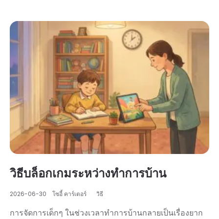
ารเรียน และแม้กระทั่งความเป็นอยู่ที่ดีของเด็ก อย่างไรก็ตา
ม เป้าหมายไม่ใช่การห้ามใช้เทคโนโลยี แต่เป็นการกำหนด
ขอบเขตเพื่อสร้างสภาพแวดล้อมที่ดีต่อการนอนหลับ ในขณ
ะเดียวกันก็เคารพความเป็นอิสระของวัยรุ่น บทความนี้จะทบ
ทวนวิทยาศาสตร์เบื้องหลังเรื่องนี้ และนำเสนอแนวทางทีละ
ขั้นตอนสำหรับผู้ปกครองในการ…
วิธีบล็อกเกมระหว่างทำการบ้าน
2026-06-30
โซอี้ คาร์เตอร์
วิธี
การจัดการเด็กๆ ในช่วงเวลาทำการบ้านกลายเป็นเรื่องยาก