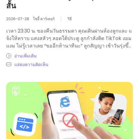
สั้น
2026-07-28
โซอี้ คาร์เตอร์
วิธี
เวลา 23:30 น. ของคืนวันธรรมดา คุณเดินผ่านห้องลูกและ แ
จ้งให้ทราบ แสงสลัวๆ ลอดใต้ประตู ลูกกำลังติด TikTok งอม
แงม ไม่รู้เวลาเลย “ขออีกห้านาทีนะ” ลูกสัญญา เช้าวันรุ่งขึ้น
วุ่นวายไปหมด ทำการบ้านเสร็จไปครึ่งๆ กลางๆ ง่วงๆ หงุดหงิ
อ่านเพิ่มเติม
ดใส่ทุกคน และเมื่อคุณพูดถึงโทรศัพท์ การทะเลาะที่ตามมา
แสดงความคิดเห็น
ก็ดูจะใหญ่โตกว่าที่ควรจะเป็น ฟังดูคุ้นๆ ไหม? ลูกของคุณไม่
ได้ผิดปกติอะไร สิ่งที่คุณกำลังดูอยู่ไม่ใช่ข้อบกพร่องทางนิสัย
แต่เป็นคุณลักษณะที่ออกแบบมา แพลตฟอร์มวิดีโอสั้นถูกสร้
างขึ้นมาเพื่อให้การหยุดดูเป็นไปไม่ได้ แต่ก็หมายความว่ามีข้
อเสียที่ชัดเจน…