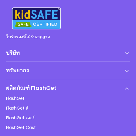
ใบรับรองที่ได้รับอนุญาต
บริษัท
เงื่อนไขการให้บริการ
ทรัพยากร
ข้อตกลงผู้ใช้
ศูนย์ ช่วยเหลือ
นโยบาย DMCA
ผลิตภัณฑ์ FlashGet
วิธี
นโยบายความเป็นส่วนตัว
FlashGet
บล็อก
FlashGet ส์
นโยบายการโฆษณา
เด็ก ออนไลน์ ความปลอดภัย
FlashGet เดอร์
ห้ามขายข้อมูลส่วนตัวของฉัน
ดาวน์โหลด
FlashGet Cast