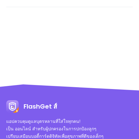
โดยทั่วไป คุณสามารถตรวจสอบสถิติการดาวน์โหลดของแอปทั้งหมด
iOS ของพวกเขา หากคุณต้องการตรวจสอบการใช้งานแอปของลูก
ได้โดยการเข้าถึงบัญชีแอปสโตร์ ซึ่งทำได้ก็ต่อเมื่อคุณมีบัญชีหรือ
อย่างใกล้ชิดมากขึ้น ขอแนะนำให้ใช้ FlashGet Kids แอปพลิเคชัน
สิทธิ์อนุญาตเท่านั้น ดังนั้นวิธีที่สะดวกที่สุดคือการใช้แอปติดตาม
ควบคุมโดยผู้ปกครองจากบริษัทภายนอกที่มีชื่อเสียงนี้ ให้ข้อมูลโดย
โทรศัพท์มือถือ เช่น FlashGet Kids ซึ่งจะให้รายงานกิจกรรมรายวัน
รายละเอียด เกี่ยวกับการใช้งานแอปของลูกคุณ รวมถึงจำนวน การ
คุณจะได้รับข้อมูลเกี่ยวกับแอปที่ใช้บ่อยที่สุด ระยะเวลาและเวลาที่ใช้
แจ้งเตือน ที่แต่ละแอปได้รับ แอปใดใช้ข้อมูลมากที่สุด และใช้ไปเท่า
งาน จำนวน การแจ้งเตือน ที่แต่ละแอปได้รับ รู้ว่าแอปใดใช้ข้อมูล
ไหร่ นอกจากนี้ยังช่วยให้คุณตั้งค่าจำกัดเวลาหรือบล็อกแอปบางแอป
โทรศัพท์มากที่สุดและใช้ไปเท่าไหร่ เป็นต้น.
ได้อีกด้วย.
FlashGet ส์
แอปควบคุมดูแลบุตรหลานที่ใส่ใจทุกคน!
เป็น ออนไลน์ สำหรับผู้ปกครองในการปกป้องลูกๆ
เปรียบเสมือนบอดี้การ์ดดิจิทัลเพื่อสุขภาพที่ดีของเด็กๆ