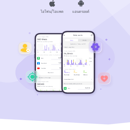
ไอโฟน/ไอแพด
แอนดรอยด์