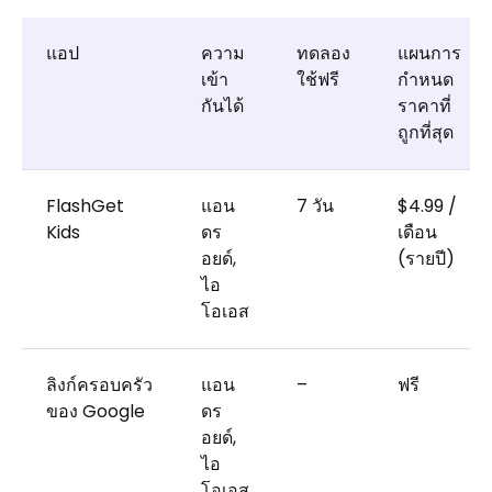
แอป
ความ
ทดลอง
แผนการ
เข้า
ใช้ฟรี
กำหนด
กันได้
ราคาที่
ถูกที่สุด
FlashGet
แอน
7 วัน
$4.99 /
Kids
ดร
เดือน
อยด์,
(รายปี)
ไอ
โอเอส
ลิงก์ครอบครัว
แอน
–
ฟรี
ของ Google
ดร
อยด์,
ไอ
โอเอส