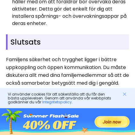
håller med om att föräldrar bör övervaka deras
aktiviteter. Detta gör det enkelt för dig att
installera spårnings- och övervakningsappar på
deras enheter.
Slutsats
Familjens säkerhet och trygghet ligger i bättre
uppkoppling och öppen kommunikation. Du måste
diskutera allt med dina familjemedlemmar så att de
också samarbetar betygsätt med dig i gengäld.
Vi använder cookies för att säkerställa att du får den
Att installera de bästa spårningsapparna för
bästa upplevelsen. Genom att använda vår webbplats
godkänner du vår
Integritetspolicy
.
familjen skulle kräva dina familjemedlemmars
enhetsbehörigheter. De kommer enkelt att tillåta
att spårningsapparna installeras om du diskuterar
och informerar dem om deras betydelse för att
undvika riskerna.