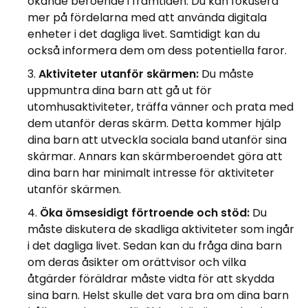
ökande beroende i framtiden. Du kan fokusera
mer på fördelarna med att använda digitala
enheter i det dagliga livet. Samtidigt kan du
också informera dem om dess potentiella faror.
Aktiviteter utanför skärmen:
Du måste
uppmuntra dina barn att gå ut för
utomhusaktiviteter, träffa vänner och prata med
dem utanför deras skärm. Detta kommer hjälp
dina barn att utveckla sociala band utanför sina
skärmar. Annars kan skärmberoendet göra att
dina barn har minimalt intresse för aktiviteter
utanför skärmen.
Öka ömsesidigt förtroende och stöd:
Du
måste diskutera de skadliga aktiviteter som ingår
i det dagliga livet. Sedan kan du fråga dina barn
om deras åsikter om orättvisor och vilka
åtgärder föräldrar måste vidta för att skydda
sina barn. Helst skulle det vara bra om dina barn