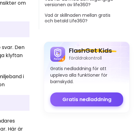
insikter om
versionen av life360?
Vad är skillnaden mellan gratis
och betald Life360?
e svar. Den
FlashGet Kids
ga klyftan
föräldrakontroll
Gratis nedladdning för att
uppleva alla funktioner för
miljeband i
barnskydd.
on
Gratis nedladdning
ändares
ar. Här är