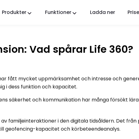
Produkter
Funktioner
Ladda ner
Prise
FlashGet Kids
En omtänksam föräldrakontrollapp för alla.
ension: Vad spårar Life 360?
FlashGet Finder
Din telefons stöldskydd, vårt ansvar.
 har fått mycket uppmärksamhet och intresse och gener
g i dess funktion och kapacitet.
iljens säkerhet och kommunikation har många försökt lär
v familjeinteraktioner i den digitala tidsåldern. Det från p
r till geofencing-kapacitet och körbeteendeanalys.