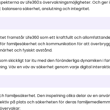
pekterna av Life360:s övervakningsmöjligheter. Och ger 
tt balansera säkerhet, anslutning och integritet.
itet framstår Life360 som ett kraftfullt och allomfattand
 för familjesäkerhet och kommunikation för att överbryg
närhet och fysiskt avstånd.
 som skickligt tar itu med den föränderliga dynamiken i fa
ing. Väv en väv av säkerhet genom varje digital interakti
ch familjesäkerhet. Den inspelning olika delar av en anv
pektiv på plats och säkerheten för deras familjemedlemm
 övervakar: