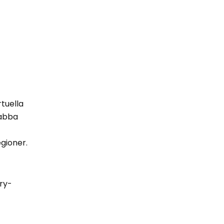
rtuella
nabba
gioner.
ry-