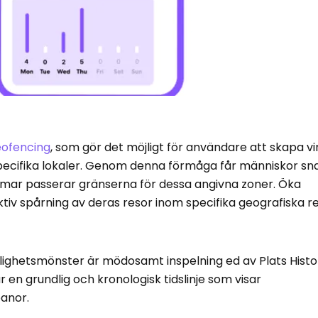
eofencing
, som gör det möjligt för användare att skapa vi
t specifika lokaler. Genom denna förmåga får människor s
mmar passerar gränserna för dessa angivna zoner. Öka
iv spårning av deras resor inom specifika geografiska re
lighetsmönster är mödosamt inspelning ed av Plats Histo
 en grundlig och kronologisk tidslinje som visar
anor.