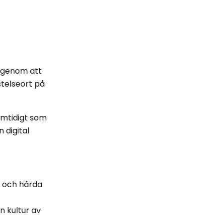
t genom att
stelseort på
amtidigt som
digital
r och hårda
a
n kultur av