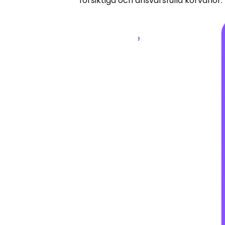
försiktiga och ansvarsfulla körvanor.