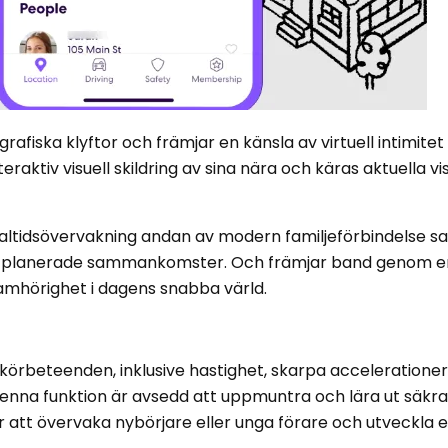
afiska klyftor och främjar en känsla av virtuell intimite
ktiv visuell skildring av sina nära och käras aktuella vi
realtidsövervakning andan av modern familjeförbindelse s
r planerade sammankomster. Och främjar band genom en 
mhörighet i dagens snabba värld.
 körbeteenden, inklusive hastighet, skarpa acceleratione
enna funktion är avsedd att uppmuntra och lära ut säkr
r att övervaka nybörjare eller unga förare och utveckla e