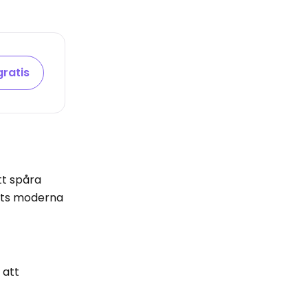
gratis
tt spåra
vets moderna
k
att