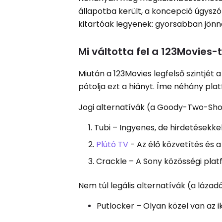
állapotba került, a koncepció úgyszól
kitartóak legyenek: gyorsabban jönn
Mi váltotta fel a 123Movies-
Miután a 123Movies legfelső szintjét 
pótolja ezt a hiányt. Íme néhány pla
Jogi alternatívák (a Goody-Two-Sh
Tubi – Ingyenes, de hirdetésekke
Plútó TV
- Az élő közvetítés és a
Crackle – A Sony közösségi plat
Nem túl legális alternatívák (a lázad
Putlocker – Olyan közel van az 