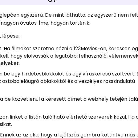
lepően egyszerű. De mint láthatta, az egyszerű nem felt
 nagyon óvatos. Íme, hogyan történik:
 lépései:
Ha filmeket szeretne nézni a 123Movies-on, keressen eg
i kell, hogy elolvassák a legutóbbi felhasználói véleménye
elyeket.
n be egy hirdetésblokkolót és egy víruskereső szoftvert. 
ostoba előugró ablakoktól és a veszélyes rosszindulatú
ja be közvetlenül a keresett címet a webhely tetején tal
on linket a listán található elérhető szerverek közül. Ha 
ikat.
 Ennek az az oka, hogy a lejátszás gombra kattintva más 