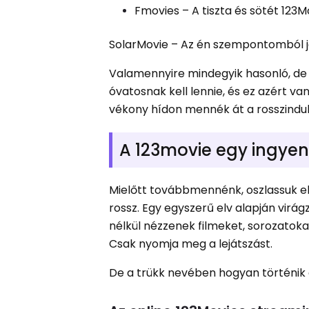
Fmovies – A tiszta és sötét 123M
SolarMovie – Az én szempontomból jo
Valamennyire mindegyik hasonló, de 
óvatosnak kell lennie, és ez azért v
vékony hídon mennék át a rosszindu
A 123movie egy ingyen
Mielőtt továbbmennénk, oszlassuk el 
rossz. Egy egyszerű elv alapján virá
nélkül nézzenek filmeket, sorozatoka
Csak nyomja meg a lejátszást.
De a trükk nevében hogyan történik e