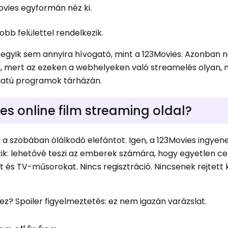
ovies egyformán néz ki.
bb felülettel rendelkezik.
egyik sem annyira hívogató, mint a 123Movies. Azonban 
an, mert az ezeken a webhelyeken való streamelés olyan,
latú programok tárházán.
es online film streaming oldal?
a szobában ólálkodó elefántot. Igen, a 123Movies ingyene
gzik: lehetővé teszi az emberek számára, hogy egyetlen ce
t és TV-műsorokat. Nincs regisztráció. Nincsenek rejtett 
z? Spoiler figyelmeztetés: ez nem igazán varázslat.