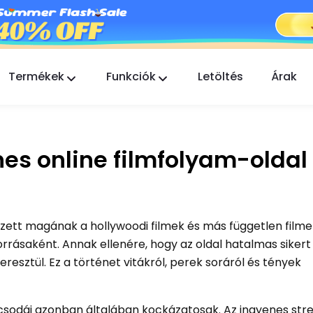
Termékek
Funkciók
Letöltés
Árak
FlashGet Kids
Gondoskodó szülői felügyeleti alkalmazás
mindenki számára.
es online filmfolyam-oldal
FlashGet Finder
Telefonja lopás elleni védelme, a mi
felelősségünk.
rzett magának a hollywoodi filmek és más független filme
orrásaként. Annak ellenére, hogy az oldal hatalmas sikert 
resztül. Ez a történet vitákról, perek soráról és tények
 csodái azonban általában kockázatosak. Az ingyenes st