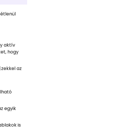
étlenül
y aktív
ket, hogy
Ezekkel az
álható
az egyik
ablakok is