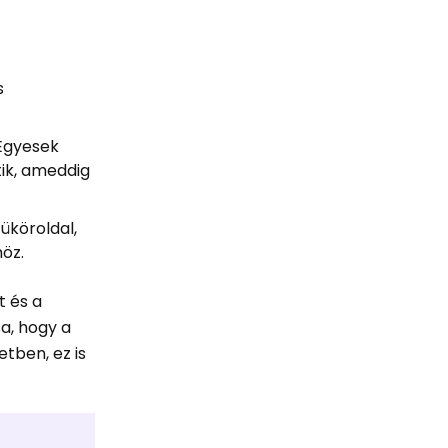
s
 Egyesek
tik, ameddig
üköroldal,
öz.
t és a
a, hogy a
etben, ez is