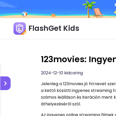
FlashGet Kids
123movies: Ingyen
2024-12-10 kidcaring
Jelenleg a 123movies jó hírnevet sze
a kettő közötti ingyenes streaming f
számos leálláson és iteráción ment ke
áthelyezéséről szól.
Az ingyenes online streaming filmek