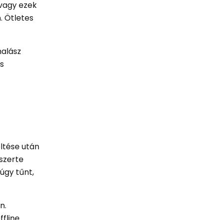
 vagy ezek
. Ötletes
halász
is
eltése után
gszerte
úgy tűnt,
n.
ffline