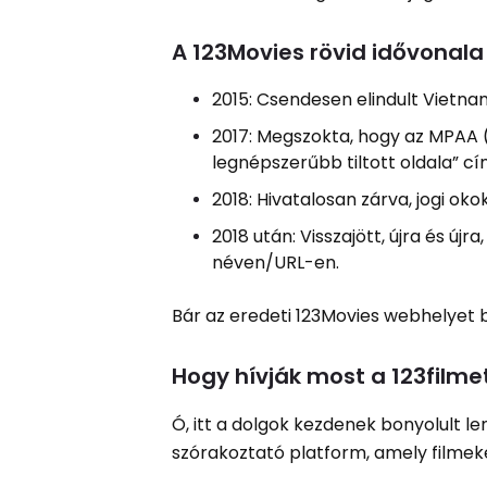
A 123Movies rövid idővonala
2015: Csendesen elindult Vietn
2017: Megszokta, hogy az MPAA (
legnépszerűbb tiltott oldala” cím
2018: Hivatalosan zárva, jogi oko
2018 után: Visszajött, újra és ú
néven/URL-en.
Bár az eredeti 123Movies webhelyet b
Hogy hívják most a 123filme
Ó, itt a dolgok kezdenek bonyolult len
szórakoztató platform, amely filmeke