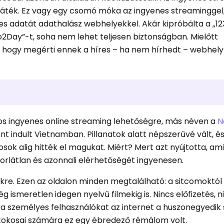
játék. Ez vagy egy csomó móka az ingyenes streaminggel
es adatát adathalász webhelyekkel. Akár kipróbálta a „1
p2Day”-t, soha nem lehet teljesen biztonságban. Mielőtt
 hogy megérti ennek a híres – ha nem hírhedt – webhel
os ingyenes online streaming lehetőségre, más néven a
N
t indult Vietnamban. Pillanatok alatt népszerűvé vált, é
osok alig hitték el magukat. Miért? Mert azt nyújtotta, am
orlátlan és azonnali elérhetőségét ingyenesen.
kre. Ezen az oldalon minden megtalálható: a sitcomoktól
smeretlen idegen nyelvű filmekig is. Nincs előfizetés, nin
íg a személyes felhasználókat az internet a huszonegyedi
irtokosai számára ez egy ébredező rémálom volt.