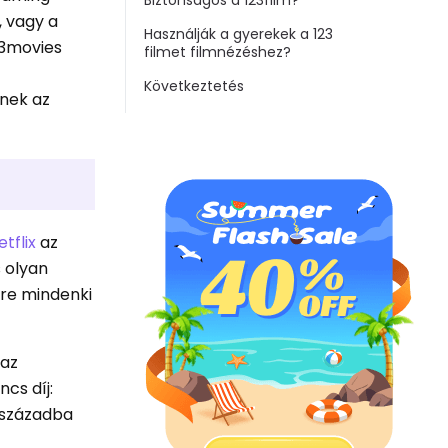
Biztonságos a 123film?
, vagy a
Használják a gyerekek a 123
23movies
filmet filmnézéshez?
Következtetés
ynek az
etflix
az
s olyan
ire mindenki
 az
cs díj:
k századba