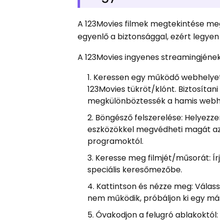
A 123Movies filmek megtekintése meg
egyenlő a biztonsággal, ezért legyen
A 123Movies ingyenes streamingjének
Keressen egy működő webhelyet: 
123Movies tükröt/klónt. Biztosítan
megkülönböztessék a hamis webh
Böngésző felszerelése: Helyezze
eszközökkel megvédheti magát az 
programoktól.
Keresse meg filmjét/műsorát: Ír
speciális keresőmezőbe.
Kattintson és nézze meg: Válassz
nem működik, próbáljon ki egy más
Óvakodjon a felugró ablakoktól: