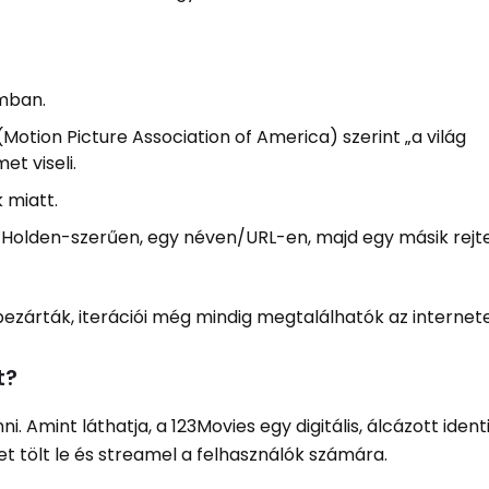
amban.
Motion Picture Association of America) szerint „a világ
et viseli.
k miatt.
jra, Holden-szerűen, egy néven/URL-en, majd egy másik rejt
ezárták, iterációi még mindig megtalálhatók az internet
t?
ni. Amint láthatja, a 123Movies egy digitális, álcázott ident
t tölt le és streamel a felhasználók számára.