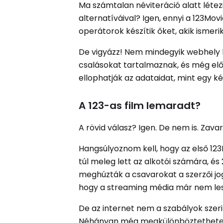
Ma számtalan néviteráció alatt léte
alternatíváival? Igen, ennyi a 123Mov
operátorok készítik őket, akik ismeri
De vigyázz! Nem mindegyik webhely b
csalásokat tartalmaznak, és még elő
ellophatják az adataidat, mint egy 
A 123-as film lemaradt?
A rövid válasz? Igen. De nem is. Za
Hangsúlyoznom kell, hogy az első 123
túl meleg lett az alkotói számára, és
meghúzták a csavarokat a szerzői jo
hogy a streaming média már nem les
De az internet nem a szabályok szerin
Néhányan még megkülönböztethetetlene