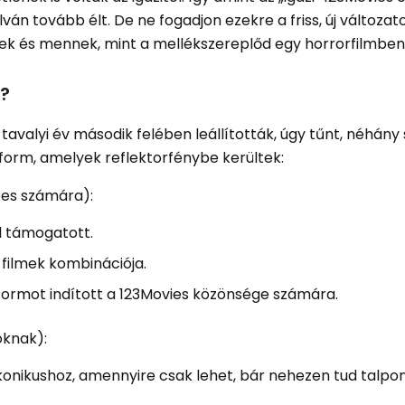
ván tovább élt. De ne fogadjon ezekre a friss, új változat
ek és mennek, mint a mellékszereplőd egy horrorfilmben
t?
a tavalyi év második felében leállították, úgy tűnt, néhán
tform, amelyek reflektorfénybe kerültek:
oes számára):
l támogatott.
 filmek kombinációja.
formot indított a 123Movies közönsége számára.
óknak):
ikonikushoz, amennyire csak lehet, bár nehezen tud talpo