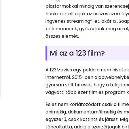
platformokkal mindig van szerencse
hackerek ellopják az összes személy
ingyenes streaming”-et, akár a „Soa
belemennénk, győződjünk meg arról,
összes elemét.
Mi az a 123 film?
A 123Movies egy példa a nem hivatal
internetről. 2015-ben alapwebhelykén
gyorsan vált híressé, hogy a tulajdon
vágyott: több ezer film és program k
És ez nem korlátozódott csak a filme
animékig, dokumentumfilmekig és még i
egyszerű, csak kattints és játssz. M
táncoltatta, addig a szerzői jogok b