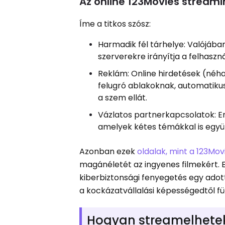
Az online 123Movies streami
Íme a titkos szósz:
Harmadik fél tárhelye: Valójában
szerverekre irányítja a felhasznál
Reklám: Online hirdetések (néha
felugró ablakoknak, automatiku
a szem ellát.
Vázlatos partnerkapcsolatok: E
amelyek kétes témákkal is együ
Azonban ezek
oldalak, mint a 123Mov
magánéletét az ingyenes filmekért.
kiberbiztonsági fenyegetés egy adott
a kockázatvállalási képességedtől fü
Hogyan streamelhetek 