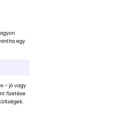
nagyon
 mintha egy
s – jó vagy
nt fizetése
költségek.