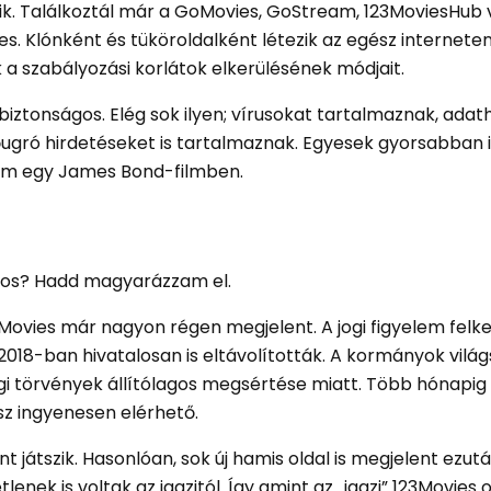
zik. Találkoztál már a GoMovies, GoStream, 123MoviesHub
ies. Klónként és tüköroldalként létezik az egész interneten
k a szabályozási korlátok elkerülésének módjait.
iztonságos. Elég sok ilyen; vírusokat tartalmaznak, adat
ugró hirdetéseket is tartalmaznak. Egyesek gyorsabban 
kém egy James Bond-filmben.
varos? Hadd magyarázzam el.
Movies már nagyon régen megjelent. A jogi figyelem felk
 2018-ban hivatalosan is eltávolították. A kormányok vilá
gi törvények állítólagos megsértése miatt. Több hónapig 
z ingyenesen elérhető.
t játszik. Hasonlóan, sok új hamis oldal is megjelent ezutá
k is voltak az igazitól. Így amint az „igazi” 123Movies o