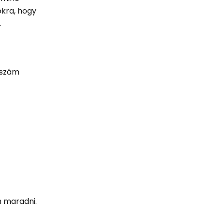
okra, hogy
.
y szám
n maradni.