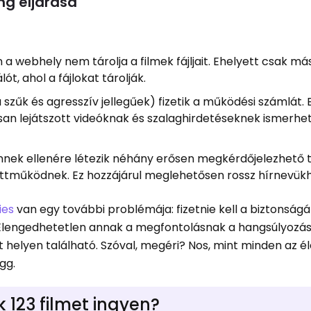
ng eljárása
 a webhely nem tárolja a filmek fájljait. Ehelyett csak má
ót, ahol a fájlokat tárolják.
 szűk és agresszív jellegűek) fizetik a működési számlát.
san lejátszott videóknak és szalaghirdetéseknek ismerhe
nnek ellenére létezik néhány erősen megkérdőjelezhető t
ttműködnek. Ez hozzájárul meglehetősen rossz hírnevükh
ies
van egy további problémája: fizetnie kell a biztonságá
 Elengedhetetlen annak a megfontolásnak a hangsúlyozás
 helyen található. Szóval, megéri? Nos, mint minden az él
gg.
123 filmet ingyen?