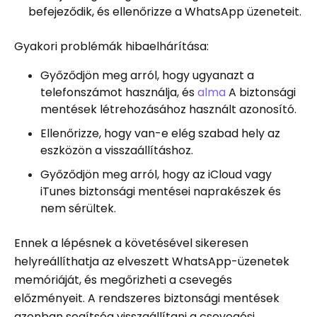
befejeződik, és ellenőrizze a WhatsApp üzeneteit.
Gyakori problémák hibaelhárítása:
Győződjön meg arról, hogy ugyanazt a
telefonszámot használja, és
alma
A biztonsági
mentések létrehozásához használt azonosító.
Ellenőrizze, hogy van-e elég szabad hely az
eszközön a visszaállításhoz.
Győződjön meg arról, hogy az iCloud vagy
iTunes biztonsági mentései naprakészek és
nem sérültek.
Ennek a lépésnek a követésével sikeresen
helyreállíthatja az elveszett WhatsApp-üzenetek
memóriáját, és megőrizheti a csevegés
előzményeit. A rendszeres biztonsági mentések
azonban segítség visszaállítani a csevegési