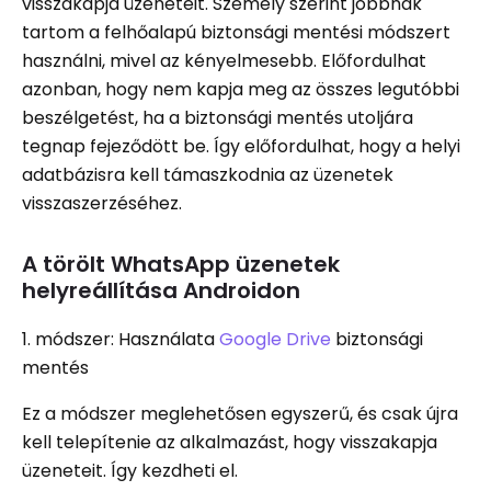
visszakapja üzeneteit. Személy szerint jobbnak
tartom a felhőalapú biztonsági mentési módszert
használni, mivel az kényelmesebb. Előfordulhat
azonban, hogy nem kapja meg az összes legutóbbi
beszélgetést, ha a biztonsági mentés utoljára
tegnap fejeződött be. Így előfordulhat, hogy a helyi
adatbázisra kell támaszkodnia az üzenetek
visszaszerzéséhez.
A törölt WhatsApp üzenetek
helyreállítása Androidon
1. módszer: Használata
Google Drive
biztonsági
mentés
Ez a módszer meglehetősen egyszerű, és csak újra
kell telepítenie az alkalmazást, hogy visszakapja
üzeneteit. Így kezdheti el.