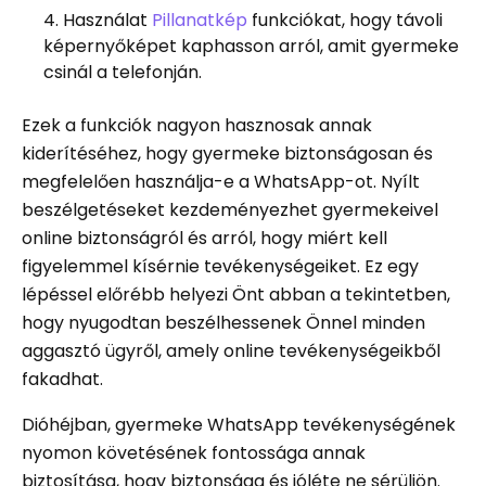
Használat
Pillanatkép
funkciókat, hogy távoli
képernyőképet kaphasson arról, amit gyermeke
csinál a telefonján.
Ezek a funkciók nagyon hasznosak annak
kiderítéséhez, hogy gyermeke biztonságosan és
megfelelően használja-e a WhatsApp-ot. Nyílt
beszélgetéseket kezdeményezhet gyermekeivel
online biztonságról és arról, hogy miért kell
figyelemmel kísérnie tevékenységeiket. Ez egy
lépéssel előrébb helyezi Önt abban a tekintetben,
hogy nyugodtan beszélhessenek Önnel minden
aggasztó ügyről, amely online tevékenységeikből
fakadhat.
Dióhéjban, gyermeke WhatsApp tevékenységének
nyomon követésének fontossága annak
biztosítása, hogy biztonsága és jóléte ne sérüljön.