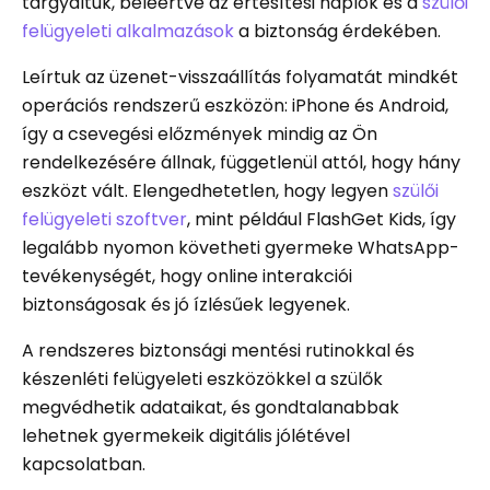
tárgyaltuk, beleértve az értesítési naplók és a
szülői
felügyeleti alkalmazások
a biztonság érdekében.
Leírtuk az üzenet-visszaállítás folyamatát mindkét
operációs rendszerű eszközön: iPhone és Android,
így a csevegési előzmények mindig az Ön
rendelkezésére állnak, függetlenül attól, hogy hány
eszközt vált. Elengedhetetlen, hogy legyen
szülői
felügyeleti szoftver
, mint például FlashGet Kids, így
legalább nyomon követheti gyermeke WhatsApp-
tevékenységét, hogy online interakciói
biztonságosak és jó ízlésűek legyenek.
A rendszeres biztonsági mentési rutinokkal és
készenléti felügyeleti eszközökkel a szülők
megvédhetik adataikat, és gondtalanabbak
lehetnek gyermekeik digitális jólétével
kapcsolatban.