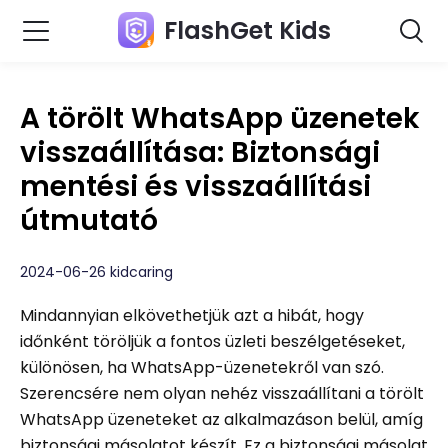
FlashGet Kids
A törölt WhatsApp üzenetek
visszaállítása: Biztonsági
mentési és visszaállítási
útmutató
2024-06-26 kidcaring
Mindannyian elkövethetjük azt a hibát, hogy
időnként töröljük a fontos üzleti beszélgetéseket,
különösen, ha WhatsApp-üzenetekről van szó.
Szerencsére nem olyan nehéz visszaállítani a törölt
WhatsApp üzeneteket az alkalmazáson belül, amíg
biztonsági másolatot készít. Ez a biztonsági másolat