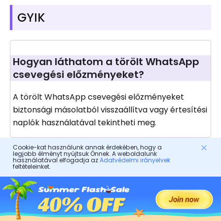
GYIK
Hogyan láthatom a törölt WhatsApp
csevegési előzményeket?
A törölt WhatsApp csevegési előzményeket
biztonsági másolatból visszaállítva vagy értesítési
naplók használatával tekintheti meg.
Cookie-kat használunk annak érdekében, hogy a
legjobb élményt nyújtsuk Önnek. A weboldalunk
Mennyi ideig őrzi a WhatsApp az
használatával elfogadja az
Adatvédelmi irányelvek
feltételeinket.
előzményeket?
A WhatsApp mindaddig megőrzi a csevegési
előzményeket, amíg biztonsági másolatot készít