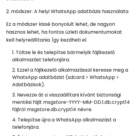
2. módszer: A helyi WhatsApp adatbázis használata
Ez a módszer kissé bonyolult lehet, de nagyon
hasznos lehet, ha fontos üzleti dokumentumokat
kell helyreállítania. Így kezdheti el.
Töltse le és telepítse bármelyik fájlkezelő
alkalmazást telefonjára.
Ezzel a fájlkezelő alkalmazással keresse meg a
WhatsApp adatbázist (sdcard > WhatsApp >
Adatbázisok).
Nevezze át a visszaállítani kívánt biztonsági
mentési fájlt msgstore-YYYY-MM-DD.1.db.crypt14
fájlról msgstore.db.crypt14 névre.
Telepítse újra a WhatsApp alkalmazást a
telefonjára.