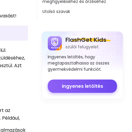
megfigyeléséhez és őrzéséhez
Utolsó szavak
lvasást!
FlashGet Kids
szülői felügyelet
ül.
Ingyenes letöltés, hogy
küldéséhez,
megtapasztalhassa az összes
ztül. Azt
gyermekvédelmi funkciót.
Ingyenes letöltés
rt az
 Például,
lkalmazások