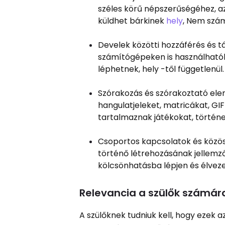
széles körű népszerűségéhez, az
küldhet bárkinek
hely
, Nem szám
Develek közötti hozzáférés és 
számítógépeken is használhatók.
léphetnek, hely -től függetlenül.
Szórakozás és szórakoztató elem
hangulatjeleket, matricákat, GI
tartalmaznak játékokat, történe
Csoportos kapcsolatok és közös
történő létrehozásának jellemző
kölcsönhatásba lépjen és élvez
Relevancia a szülők számár
A szülőknek tudniuk kell, hogy ezek 