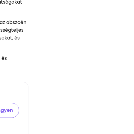
átságokat
 az obszcén
ősségteljes
sokat, és
p és
ingyen