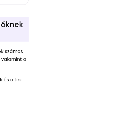
lőknek
zek számos
 valamint a
és a tini