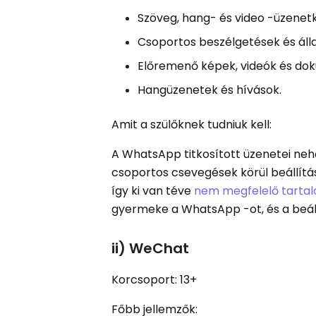
Szöveg, hang- és video -üzenetk
Csoportos beszélgetések és álla
Előremenő képek, videók és d
Hangüzenetek és hívások.
Amit a szülőknek tudniuk kell:
A WhatsApp titkosított üzenetei neh
csoportos csevegések körül beállítá
így ki van téve
nem megfelelő tarta
gyermeke a WhatsApp -ot, és a beáll
ii) WeChat
Korcsoport: 13+
Főbb jellemzők: