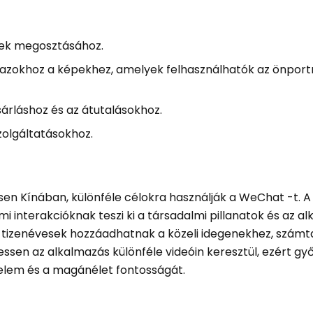
ések megosztásához.
k azokhoz a képekhez, amelyek felhasználhatók az önport
sárláshoz és az átutalásokhoz.
zolgáltatásokhoz.
sen Kínában, különféle célokra használják a WeChat -t. 
i interakcióknak teszi ki a társadalmi pillanatok és az a
 A tizenévesek hozzáadhatnak a közeli idegenekhez, számt
essen az alkalmazás különféle videóin keresztül, ezért g
delem és a magánélet fontosságát.