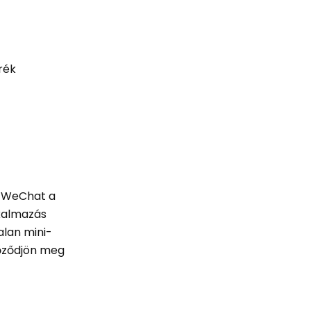
rék
A WeChat a
lkalmazás
alan mini-
yőződjön meg