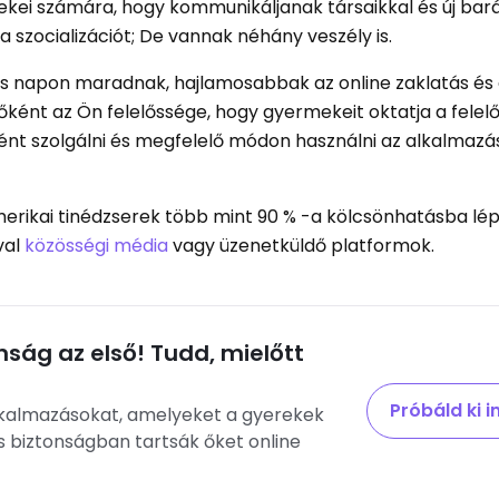
ekei számára, hogy kommunikáljanak társaikkal és új bar
a szocializációt; De vannak néhány veszély is.
ás napon maradnak, hajlamosabbak az online zaklatás és
őként az Ön felelőssége, hogy gyermekeit oktatja a felel
nt szolgálni és megfelelő módon használni az alkalmazá
 amerikai tinédzserek több mint 90 % -a kölcsönhatásba lé
val
közösségi média
vagy üzenetküldő platformok.
ság az első! Tudd, mielőtt
Próbáld ki 
kalmazásokat, amelyeket a gyerekek
s biztonságban tartsák őket online