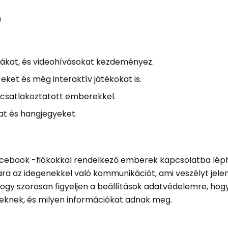
)
ákat, és videohívásokat kezdeményez.
eket és még interaktív játékokat is.
 csatlakoztatott emberekkel.
at és hangjegyeket.
acebook -fiókokkal rendelkező emberek kapcsolatba lép
a az idegenekkel való kommunikációt, ami veszélyt jelen
 hogy szorosan figyeljen a beállítások adatvédelemre, hog
eseknek, és milyen információkat adnak meg.