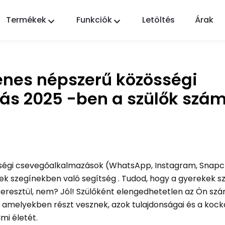
Termékek
Funkciók
Letöltés
Árak
FlashGet Kids
Gondoskodó szülői felügyeleti alkalmazás
mindenki számára.
yenes népszerű közösségi
FlashGet Finder
ás 2025 -ben a szülők szá
Telefonja lopás elleni védelme, a mi
felelősségünk.
össégi csevegőalkalmazások (WhatsApp, Instagram, Snapc
k szegínekben való segítség . Tudod, hogy a gyerekek sz
 keresztül, nem? Jól! Szülőként elengedhetetlen az Ön sz
amelyekben részt vesznek, azok tulajdonságai és a kock
mi életét.