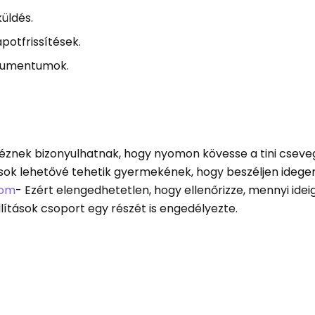
üldés.
potfrissítések.
okumentumok.
éznek bizonyulhatnak, hogy nyomon kövesse a tini cseveg
sok lehetővé tehetik gyermekének, hogy beszéljen idege
lom
- Ezért elengedhetetlen, hogy ellenőrizze, mennyi idei
ítások csoport egy részét is engedélyezte.