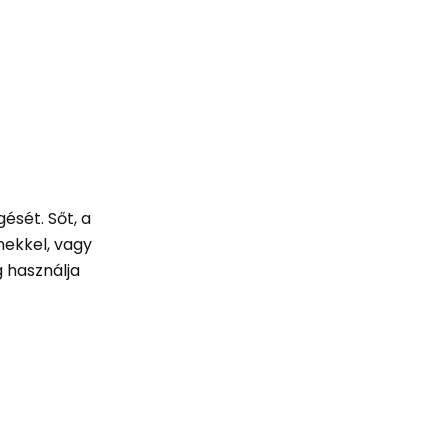
ését. Sőt, a
nekkel, vagy
g használja