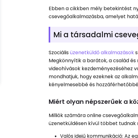
Ebben a cikkben mély betekintést ny
csevegőalkalmazásba, amelyet határoz
Mi a társadalmi csev
Szociális
üzenetküldő alkalmazások
s
Megkönnyítik a barátok, a család és
videohívások kezdeményezéséhez vag
mondhatjuk, hogy ezeknek az alkal
kényelmesebbé és hozzáférhetőbbé vál
Miért olyan népszerűek a k
Milliók számára online csevegőalkalm
üzenetküldésen kívül többet tudnak 
Valós idejű kommunikáció: Az eg