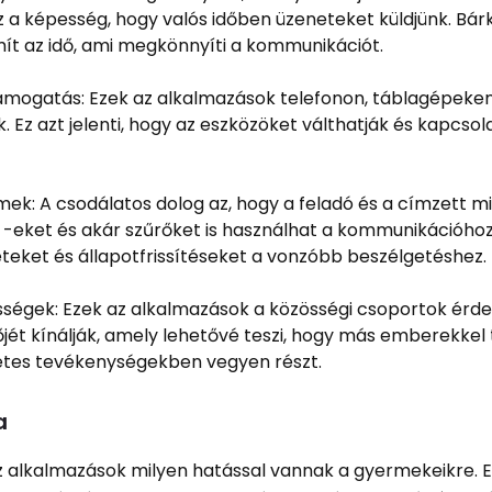
 a képesség, hogy valós időben üzeneteket küldjünk. Bárk
ít az idő, ami megkönnyíti a kommunikációt.
támogatás: Ezek az alkalmazások telefonon, táblagépeken
 Ez azt jelenti, hogy az eszközöket válthatják és kapcso
ek: A csodálatos dolog az, hogy a feladó és a címzett m
F -eket és akár szűrőket is használhat a kommunikációho
teket és állapotfrissítéseket a vonzóbb beszélgetéshez.
ségek: Ezek az alkalmazások a közösségi csoportok érde
jét kínálják, amely lehetővé teszi, hogy más emberekkel 
etes tevékenységekben vegyen részt.
a
az alkalmazások milyen hatással vannak a gyermekeikre. 