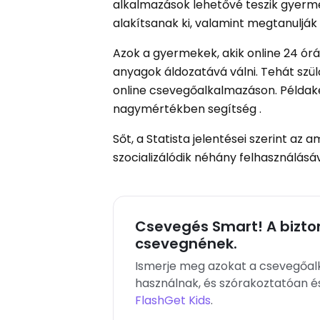
alkalmazások lehetővé teszik gyerm
alakítsanak ki, valamint megtanulják 
Azok a gyermekek, akik online 24 ór
anyagok áldozatává válni. Tehát szül
online csevegőalkalmazáson. Példaké
nagymértékben segítség .
Sőt, a Statista jelentései szerint az
szocializálódik néhány felhasználásá
Csevegés Smart! A bizton
csevegnének.
Ismerje meg azokat a csevegőal
használnak, és szórakoztatóan é
FlashGet Kids
.