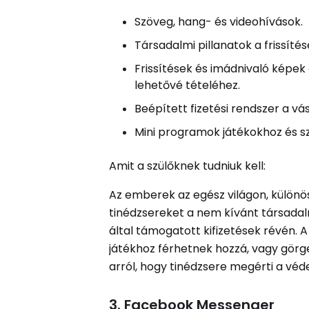
Szöveg, hang- és videohívások.
Társadalmi pillanatok a frissít
Frissítések és imádnivaló képe
lehetővé tételéhez.
Beépített fizetési rendszer a vá
Mini programok játékokhoz és s
Amit a szülőknek tudniuk kell:
Az emberek az egész világon, különö
tinédzsereket a nem kívánt társadalm
által támogatott kifizetések révén.
játékhoz férhetnek hozzá, vagy görg
arról, hogy tinédzsere megérti a vé
3. Facebook Messenger