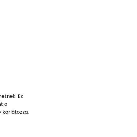
hetnek. Ez
t a
y korlátozza,