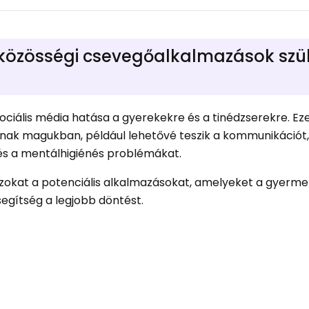
s közösségi csevegőalkalmazások szü
zociális média hatása a gyerekekre és a tinédzserekre. E
lnak magukban, például lehetővé teszik a kommunikációt,
s a mentálhigiénés problémákat.
okat a potenciális alkalmazásokat, amelyeket a gyermek 
 segítség a legjobb döntést.