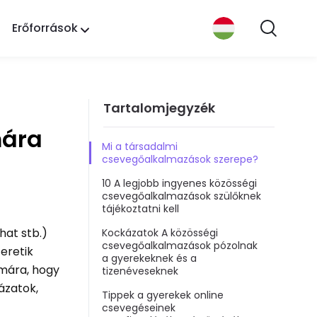
Erőforrások
Tartalomjegyzék
mára
Mi a társadalmi
csevegőalkalmazások szerepe?
10 A legjobb ingyenes közösségi
csevegőalkalmazások szülőknek
tájékoztatni kell
hat stb.)
Kockázatok A közösségi
csevegőalkalmazások pózolnak
eretik
a gyerekeknek és a
ámára, hogy
tizenéveseknek
ázatok,
Tippek a gyerekek online
csevegéseinek