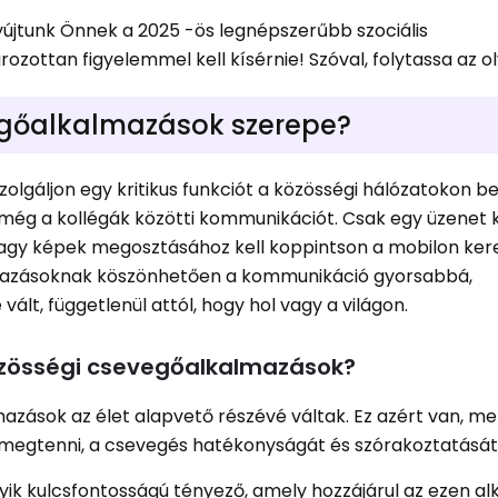
újtunk Önnek a 2025 -ös legnépszerűbb szociális
ottan figyelemmel kell kísérnie! Szóval, folytassa az o
egőalkalmazások szerepe?
zolgáljon egy kritikus funkciót a közösségi hálózatokon bel
 még a kollégák közötti kommunikációt. Csak egy üzenet 
y képek megosztásához kell koppintson a mobilon keres
mazásoknak köszönhetően a kommunikáció gyorsabbá,
t, függetlenül attól, hogy hol vagy a világon.
özösségi csevegőalkalmazások?
azások az élet alapvető részévé váltak. Ez azért van, me
megtenni, a csevegés hatékonyságát és szórakoztatását.
yik kulcsfontosságú tényező, amely hozzájárul az ezen a