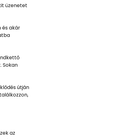
it üzenetet
 és akár
latba
indkettő
z. Sokan
klődés útján
találkozzon,
Ezek az