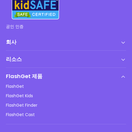
공인 인증
회사
서비스 약관
리소스
최종 사용자 사용권 계약
도움말 센터
DMCA 정책
FlashGet 제품
방법
개인정보 처리방침
FlashGet
블로그
FlashGet Kids
광고 정책
아동 온라인 안전
FlashGet Finder
내 정보를 판매하지 마십시오
다운로드
FlashGet Cast