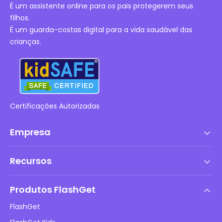
É um assistente online para os pais protegerem seus
filhos.
É um guarda-costas digital para a vida saudável das
crianças.
Certificações Autorizadas
Empresa
Termos de serviço
Recursos
Contrato de Licença de Usuário Final
Central de Ajuda
Política de DMCA
Produtos FlashGet
Como fazer
Política de privacidade
FlashGet
Blog