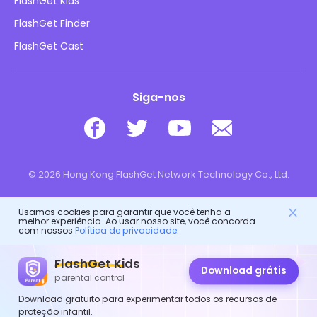
FlashGet Kids
Políticas de Publicidade
Segurança Online Infantil
FlashGet Finder
Não Venda Minhas Informações
Baixar
FlashGet Cast
Siga-nos
© 2026 Hong Kong FlashGet Network Technology Co., Ltd.
Usamos cookies para garantir que você tenha a
melhor experiência. Ao usar nosso site, você concorda
com nossos
Política de privacidade
.
FlashGet Kids
Download grátis
parental control
Download gratuito para experimentar todos os recursos de
proteção infantil.