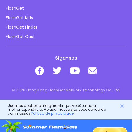
Como fazer
Política de privacidade
FlashGet
Blog
FlashGet Kids
Políticas de Publicidade
Segurança Online Infantil
FlashGet Finder
Não Venda Minhas Informações
Baixar
FlashGet Cast
Siga-nos
© 2026 Hong Kong FlashGet Network Technology Co., Ltd.
Usamos cookies para garantir que você tenha a
melhor experiência. Ao usar nosso site, você concorda
com nossos
Política de privacidade
.