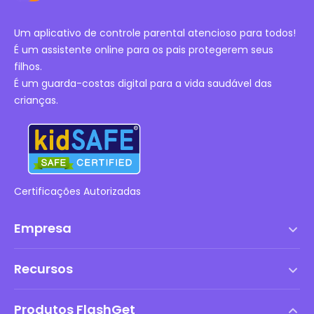
Um aplicativo de controle parental atencioso para todos!
É um assistente online para os pais protegerem seus
filhos.
É um guarda-costas digital para a vida saudável das
crianças.
Certificações Autorizadas
Empresa
Termos de serviço
Recursos
Contrato de Licença de Usuário Final
Central de Ajuda
Política de DMCA
Produtos FlashGet