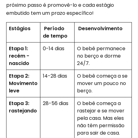
próximo passo é promovê-lo e cada estágio
embutido tem um prazo específico!
Estágios
Período
Desenvolvimento
de tempo
Etapa 1:
0-14 dias
O bebê permanece
recém -
no berço e dorme
nascido
24/7.
Etapa 2:
14-28 dias
O bebê começa a se
Movimento
mover um pouco no
leve
berço.
Etapa 3:
28-56 dias
O bebê começa a
rastejando
rastejar e se mover
pela casa. Mas eles
não têm permissão
para sair de casa.