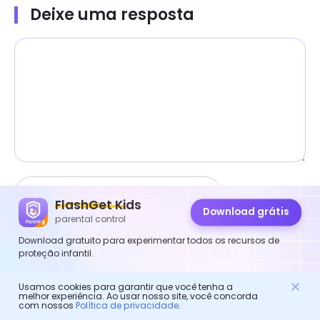
Deixe uma resposta
FlashGet Kids
Download grátis
parental control
Download gratuito para experimentar todos os recursos de
proteção infantil.
Salvar meu nome, e-mail e site neste navegador
Usamos cookies para garantir que você tenha a
melhor experiência. Ao usar nosso site, você concorda
para a próxima vez que eu comentar.
com nossos
Política de privacidade
.