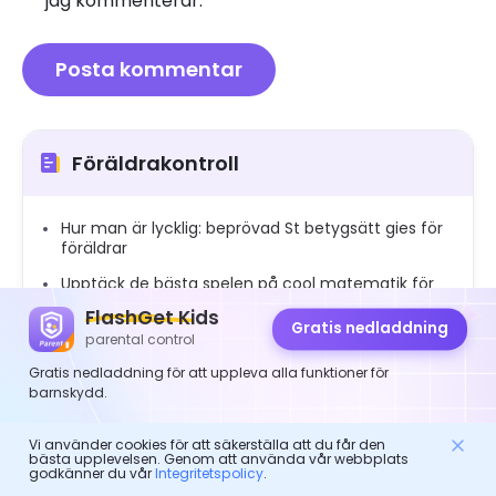
jag kommenterar.
Föräldrakontroll
Hur man är lycklig: beprövad St betygsätt gies för
föräldrar
Upptäck de bästa spelen på cool matematik för
barn 2025
FlashGet Kids
Gratis nedladdning
Dirty Talk Porn: Hur man skyddar dina barn från
parental control
skadligt innehåll
Gratis nedladdning för att uppleva alla funktioner för
Effektiva utbildning för sociala färdigheter för
barnskydd.
barn: en förälderguide
Vi använder cookies för att säkerställa att du får den
10 liknande spel som Blooket att spela och ha kul
bästa upplevelsen. Genom att använda vår webbplats
godkänner du vår
Integritetspolicy
.
Är trådar säkert: förstå dess potentiella risker