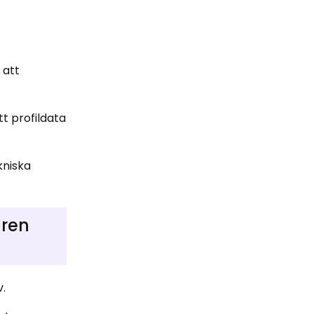
 att
t profildata
kniska
aren
v.