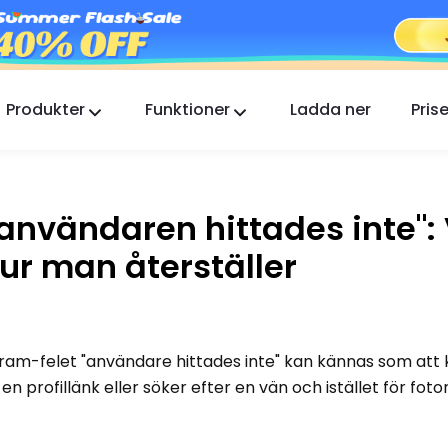
Produkter
Funktioner
Ladda ner
Prise
FlashGet Kids
En omtänksam föräldrakontrollapp för alla.
"användaren hittades inte":
FlashGet Finder
ur man återställer
Din telefons stöldskydd, vårt ansvar.
ram-felet "användare hittades inte" kan kännas som att k
en profillänk eller söker efter en vän och istället för foto