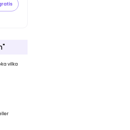
gratis
m"
ka vilka
ller