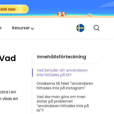
r
Resurser
 Vad
Innehållsförteckning
Vad betyder att användaren
inte hittades på IG?
Orsakerna till felet "användaren
hittades inte på Instagram"
öra i en
Vad ska man göra om man
n visas en
stöter på problemet
"användaren hittades inte på
IG"?