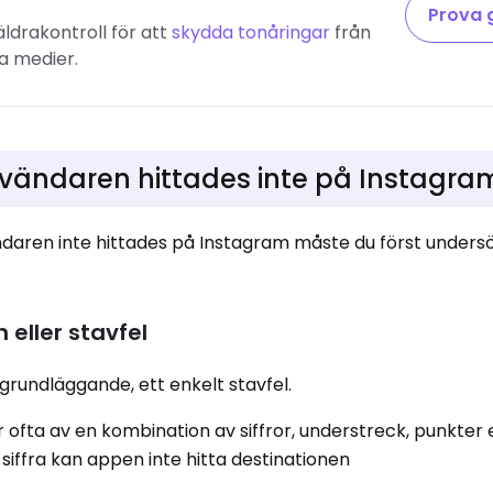
Prova 
ldrakontroll för att
skydda tonåringar
från
la medier.
användaren hittades inte på Instagra
ndaren inte hittades på Instagram måste du först undersö
eller stavfel
rundläggande, ett enkelt stavfel.
fta av en kombination av siffror, understreck, punkter e
iffra kan appen inte hitta destinationen