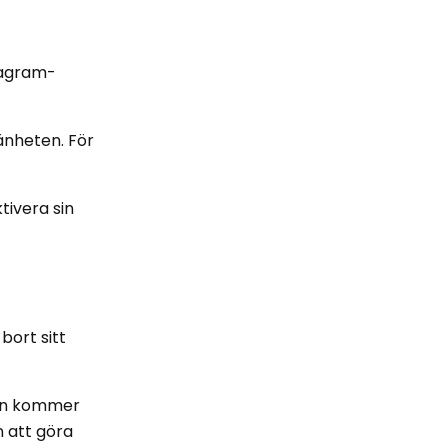
tagram-
änheten. För
tivera sin
 bort sitt
len kommer
n att göra