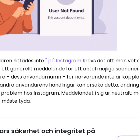
daren hittades inte
" på Instagram
krävs det att man vet a
r ett generellt meddelande för ett antal möjliga scenarier
rare – dess användarnamn – för närvarande inte är kopplat
n andra användarens handlingar kan orsaka detta, ändrin
å ett problem hos Instagram. Meddelandet i sig är neutralt; 
 måste tyda.
ars säkerhet och integritet på