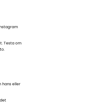
 Instagram
ut. Testa om
to.
 hans eller
ndet