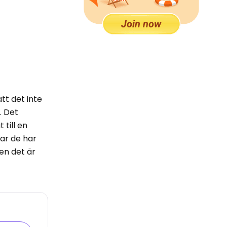
tt det inte
. Det
 till en
gar de har
men det är