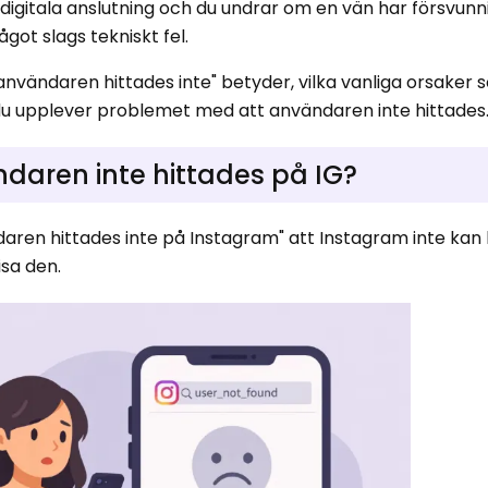
 digitala anslutning och du undrar om en vän har försvunn
ågot slags tekniskt fel.
"användaren hittades inte" betyder, vilka vanliga orsaker
du upplever problemet med att användaren inte hittades
daren inte hittades på IG?
ndaren hittades inte på Instagram" att Instagram inte ka
isa den.