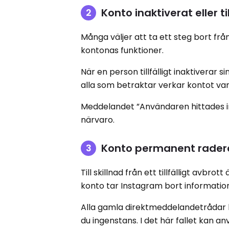
Konto inaktiverat eller ti
Många väljer att ta ett steg bort frå
kontonas funktioner.
När en person tillfälligt inaktiverar s
alla som betraktar verkar kontot vara
Meddelandet ”Användaren hittades inte
närvaro.
Konto permanent rader
Till skillnad från ett tillfälligt avbr
konto tar Instagram bort information
Alla gamla direktmeddelandetrådar k
du ingenstans. I det här fallet kan a