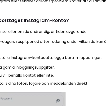
nstagram eller felsöker åtkomstproblem kräver att du anvä
 borttaget Instagram-konto?
nto, eller om du ändrar dig, är tiden avgörande.
dagars respitperiod efter radering under vilken de kan å
rställa Instagram-kontodata, logga bara in i appen igen.
a gamla inloggningsuppgifter.
ill behålla kontot eller inte.
tälls dina foton, följare och meddelanden direkt.