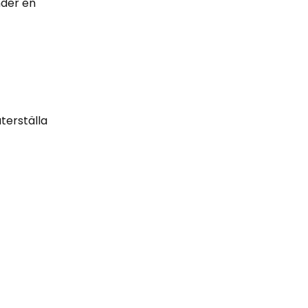
nder en
terställa