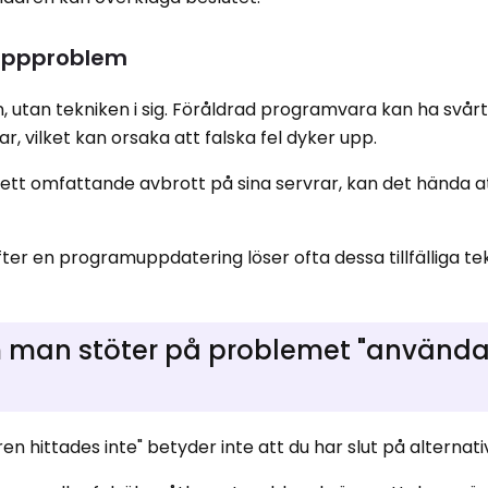
 appproblem
 utan tekniken i sig. Föråldrad programvara kan ha svårt
 vilket kan orsaka att falska fel dyker upp.
t omfattande avbrott på sina servrar, kan det hända at
ter en programuppdatering löser ofta dessa tillfälliga te
 man stöter på problemet "använd
 hittades inte" betyder inte att du har slut på alternati