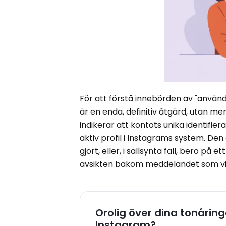
För att förstå innebörden av "använ
är en enda, definitiv åtgärd, utan me
indikerar att kontots unika identifie
aktiv profil i Instagrams system. De
gjort, eller, i sällsynta fall, bero p
avsikten bakom meddelandet som vi
Orolig över dina tonåring
Instagram?