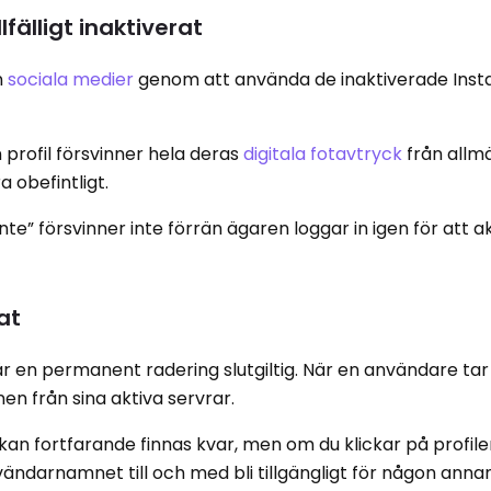
llfälligt inaktiverat
n
sociala medier
genom att använda de inaktiverade Ins
in profil försvinner hela deras
digitala fotavtryck
från allm
 obefintligt.
” försvinner inte förrän ägaren loggar in igen för att ak
at
ott är en permanent radering slutgiltig. När en användare tar
en från sina aktiva servrar.
an fortfarande finnas kvar, men om du klickar på profi
nvändarnamnet till och med bli tillgängligt för någon anna