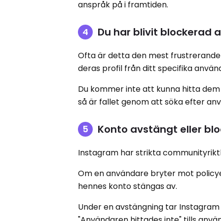
anspråk på i framtiden.
Du har blivit blockerad
Ofta är detta den mest frustrerande 
deras profil från ditt specifika anvä
Du kommer inte att kunna hitta dem 
så är fallet genom att söka efter an
Konto avstängt eller bl
Instagram har strikta communityriktli
Om en användare bryter mot policyer
hennes konto stängas av.
Under en avstängning tar Instagram b
"Användaren hittades inte" tills anv