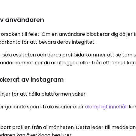
 av användaren
orsaken till felet. Om en användare blockerar dig döljer
ndarkonto för att bevara deras integritet.
i sökresultaten och deras profilsida kommer att se tom 
vändarnamnet när du är utloggad eller från ett annat kon
ockerat av Instagram
njer för att hålla plattformen säker.
 gällande spam, trakasserier eller
olämpligt innehåll
kan
ort profilen från allmänheten. Detta leder till meddela
ändaren kan överklaga beslutet.