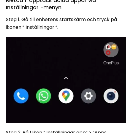
Metod 1. Upptäck dolda appar via
Inställningar -menyn
Steg 1. Gå till enhetens startskärm och tryck på
ikonen “ Inställningar ”.
Steg 2. På fliken “ Inställningar app” > “Apps