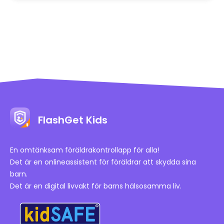
FlashGet Kids
En omtänksam föräldrakontrollapp för alla!
Det är en onlineassistent för föräldrar att skydda sina
barn.
Det är en digital livvakt för barns hälsosamma liv.