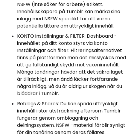
NSFW (inte säker för arbete) etikett.
Innehållsskapare på Tumblr kan märka sina
inlägg med NSFW specifikt för att varna
potentiella tittare om uttryckligt innehåll.
KONTO inställningar & FILTER: Dashboard -
innehållet på ditt konto styrs via konto
Inställningar och filter. Filtreringsalternativet
finns på plattformen men det misslyckas med
att ge fullständigt skydd mot vuxeninnehåll.
Många tonåringar hävdar att det säkra läget
är tillräckligt, men ändå läcker fortfarande
några inlägg. Så du är aldrig ur skogen när du
bläddrar i Tumblr.
Reblogs & Shares: Du kan sprida uttryckligt
innehåll i stor utsträckning eftersom Tumblr
fungerar genom ombloggning och
delningssystem. NSFW -material förblir synligt
för din tonåring genom deras följares