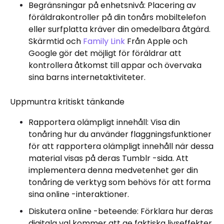
Begränsningar på enhetsnivå: Placering av
föräldrakontroller på din tonårs mobiltelefon
eller surfplatta kräver din omedelbara åtgärd.
Skärmtid och
Family Link
Från Apple och
Google gör det möjligt för föräldrar att
kontrollera åtkomst till appar och övervaka
sina barns internetaktiviteter.
Uppmuntra kritiskt tänkande
Rapportera olämpligt innehåll: Visa din
tonåring hur du använder flaggningsfunktioner
för att rapportera olämpligt innehåll när dessa
material visas på deras Tumblr -sida. Att
implementera denna medvetenhet ger din
tonåring de verktyg som behövs för att forma
sina online -interaktioner.
Diskutera online -beteende: Förklara hur deras
digitala val kommer att ge faktiska livseffekter