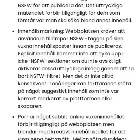
NSFW för att publicera det. Det uttryckliga
materialet förblir tillgängligt för dem som
förstår var man ska söka bland annat innehåll.
Innehållsmärkning: Webbplatsen kräver att
användare tillämpar NSFW -taggar på sina
vuxna innehållsposter innan de publiceras.
Explicit innehåll kommer inte att dyka upp i
icke-NSFW-sektioner om du inte avsiktligt
aktiverar dessa uttryckliga inlägg genom att ta
bort NSFW-filtret. Men det är inte alltid
konsekvent. Tonåringar kan fortfarande stöta
på något suggestivt innehåll som inte var
korrekt markerat av plattformen eller
skaparen.
Porr är något subtilt: online vuxeninnehållet
förblir tillgängligt på webbplatsen men
blandar med kreativt innehåll istället för att
visas sepa betygsätt . Mellan söta djurvideor