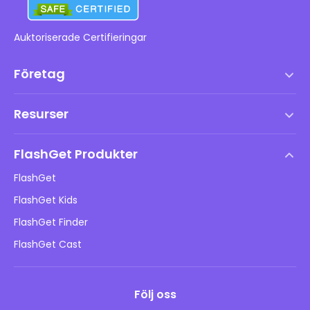
Auktoriserade Certifieringar
Företag
Användarvillkor
Resurser
Slutanvändarlicensavtal
Hjälpcenter
DMCA-policy
FlashGet Produkter
Hur man
Integritetspolicy
FlashGet
Blogg
FlashGet Kids
Reklampolicyer
Barns onlinesäkerhet
FlashGet Finder
Sälj inte min information
Ladda ner
FlashGet Cast
Följ oss