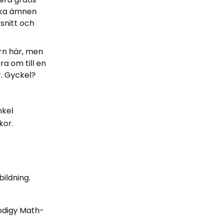
lika ämnen
snitt och
arn här, men
ra om till en
r. Gyckel?
nkel
kor.
ildning.
rodigy Math-