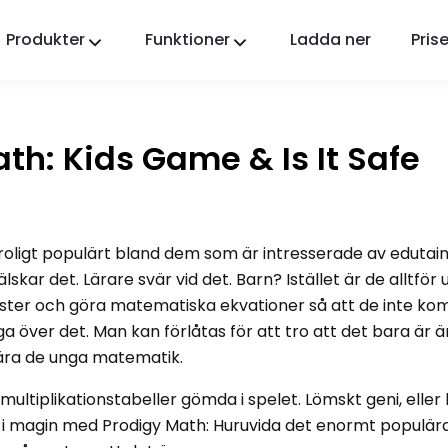
Produkter
Funktioner
Ladda ner
Prise
FlashGet Kids
En omtänksam föräldrakontrollapp för alla.
th: Kids Game & Is It Safe
FlashGet Finder
Din telefons stöldskydd, vårt ansvar.
troligt populärt bland dem som är intresserade av edutai
lskar det. Lärare svär vid det. Barn? Istället är de alltfö
ster och göra matematiska ekvationer så att de inte ko
 över det. Man kan förlåtas för att tro att det bara är ä
t lära de unga matematik.
multiplikationstabeller gömda i spelet. Lömskt geni, eller 
r i magin med Prodigy Math: Huruvida det enormt populär