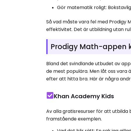
Gör matematik roligt: ​​Boksta
Så vad måste vara fel med Prodigy M
effektivitet. Det är utbildning utan 
Prodigy Math-appen k
Bland det svindlande utbudet av appli
de mest populära. Men låt oss vara är
efter att hitta bra. Här är några and
Khan Academy Kids
Av alla gratisresurser för att utbil
framstående exemplen.
Vad det blir rätt: En sak jag gi