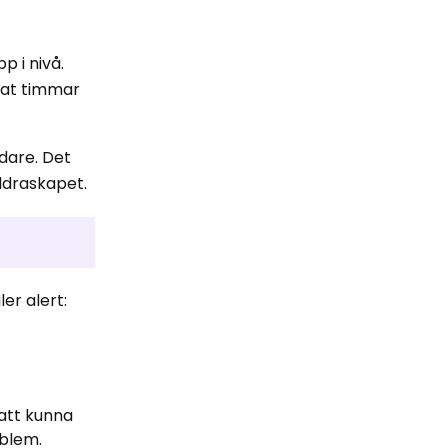
p i nivå.
rat timmar
ddare. Det
äldraskapet.
er alert:
 att kunna
oblem.