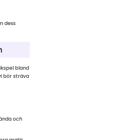
om dess
n
tikspel bland
vi bör sträva
kända och
era gratis