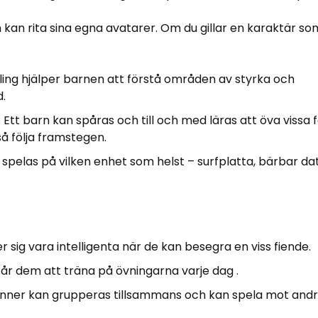
kan rita sina egna avatarer. Om du gillar en karaktär so
pling hjälper barnen att förstå områden av styrka och
d.
 Ett barn kan spåras och till och med läras att öva vissa f
så följa framstegen.
spelas på vilken enhet som helst – surfplatta, bärbar dator
r sig vara intelligenta när de kan besegra en viss fiende.
år dem att träna på övningarna varje dag .
 vänner kan grupperas tillsammans och kan spela mot and