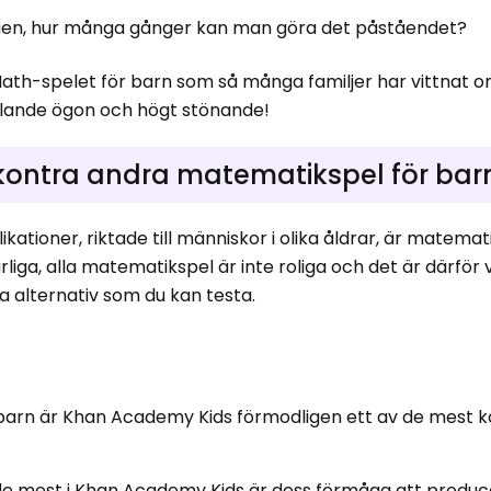
vligen, hur många gånger kan man göra det påståendet?
ath-spelet för barn som så många familjer har vittnat 
rullande ögon och högt stönande!
ontra andra matematikspel för bar
kationer, riktade till människor i olika åldrar, är matema
liga, alla matematikspel är inte roliga och det är därför 
ra alternativ som du kan testa.
da barn är Khan Academy Kids förmodligen ett av de mest 
llade mest i Khan Academy Kids är dess förmåga att produc