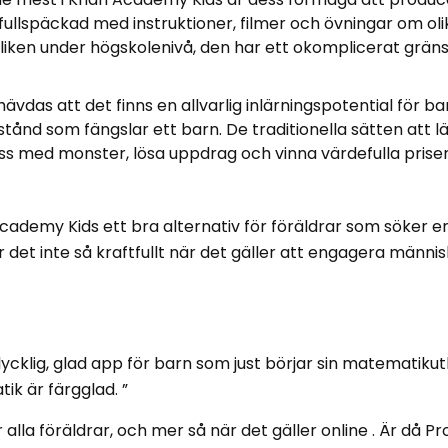
r fullspäckad med instruktioner, filmer och övningar om o
iken under högskolenivå, den har ett okomplicerat gräns
 hävdas att det finns en allvarlig inlärningspotential för b
lstånd som fängslar ett barn. De traditionella sätten att lä
åss med monster, lösa uppdrag och vinna värdefulla prise
ademy Kids ett bra alternativ för föräldrar som söker e
 det inte så kraftfullt när det gäller att engagera männis
ycklig, glad app för barn som just börjar sin matematikutb
ik är färgglad. ”
 alla föräldrar, och mer så när det gäller online . Är då P