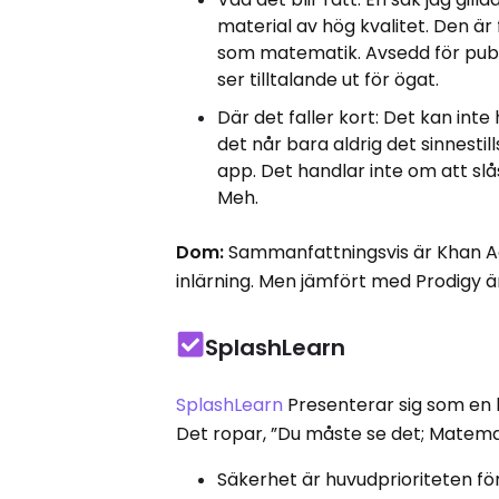
material av hög kvalitet. Den ä
som matematik. Avsedd för publ
ser tilltalande ut för ögat.
Där det faller kort: Det kan inte
det når bara aldrig det sinnestil
app. Det handlar inte om att sl
Meh.
Dom:
Sammanfattningsvis är Khan Ac
inlärning. Men jämfört med Prodigy är
SplashLearn
SplashLearn
Presenterar sig som en l
Det ropar, ”Du måste se det; Matemat
Säkerhet är huvudprioriteten för