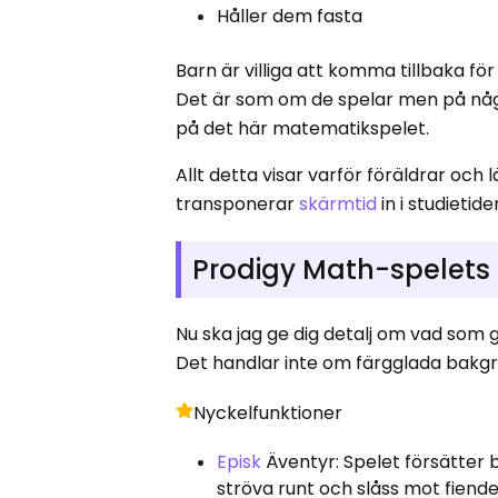
Håller dem fasta
Barn är villiga att komma tillbaka f
Det är som om de spelar men på någo
på det här matematikspelet.
Allt detta visar varför föräldrar och
transponerar
skärmtid
in i studietid
Prodigy Math-spelets 
Nu ska jag ge dig detalj om vad som g
Det handlar inte om färgglada bakg
Nyckelfunktioner
Episk
Äventyr: Spelet försätter b
ströva runt och slåss mot fie