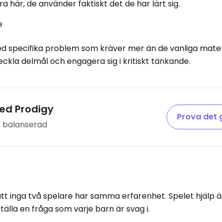
 här, de använder faktiskt det de har lärt sig.
e
d specifika problem som kräver mer än de vanliga mat
eckla delmål och engagera sig i kritiskt tänkande.
ed Prodigy
Prova det 
h balanserad
tt inga två spelare har samma erfarenhet. Spelet hjälp är
tälla en fråga som varje barn är svag i.