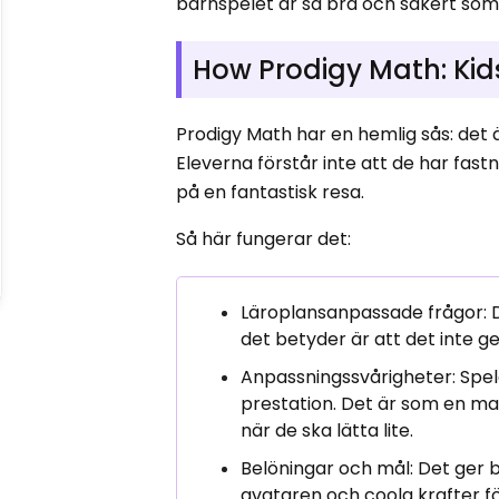
barnspelet är så bra och säkert som
How Prodigy Math: Kid
Prodigy Math har en hemlig sås: det 
Eleverna förstår inte att de har fast
på en fantastisk resa.
Så här fungerar det:
Läroplansanpassade frågor: De
det betyder är att det inte 
Anpassningssvårigheter: Spele
prestation. Det är som en m
när de ska lätta lite.
Belöningar och mål: Det ger ba
avataren och coola krafter f