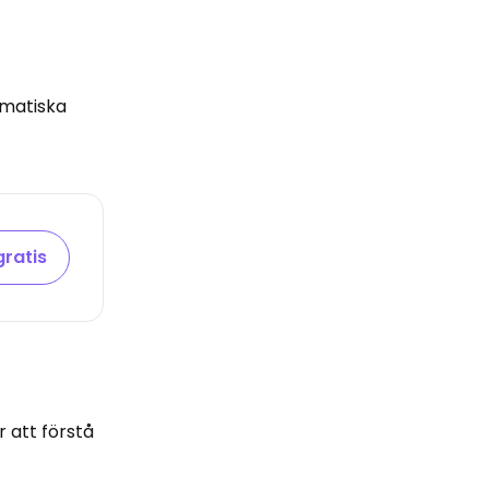
ematiska
gratis
 att förstå