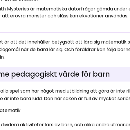
th Mysteries är matematiska datorfrågor gömda under 
ör att erövra monster och slåss kan ekvationer användas.
 är att det innehåller betygsätt att lära sig matematik s
 klagomål när de bara lär sig. Och föräldrar kan följa barn
in.
ame pedagogiskt värde för barn
n alla spel som har något med utbildning att göra är inte ri
 är inte bara ludd. Den här saken är full av mycket seriö
matematik
 dividera aktiviteter lärs av barn, och olika andra utman