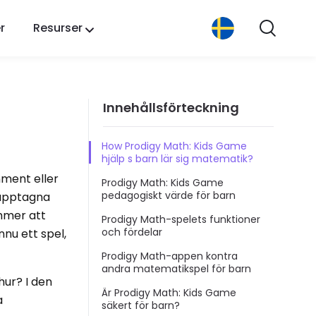
r
Resurser
Innehållsförteckning
How Prodigy Math: Kids Game
hjälp s barn lär sig matematik?
nment eller
Prodigy Math: Kids Game
pedagogiskt värde för barn
r upptagna
mmer att
Prodigy Math-spelets funktioner
och fördelar
nnu ett spel,
Prodigy Math-appen kontra
andra matematikspel för barn
hur? I den
Är Prodigy Math: Kids Game
a
säkert för barn?