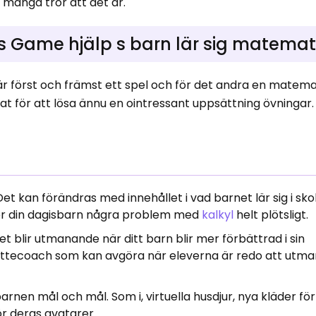
 många tror att det är.
s Game hjälp s barn lär sig matemat
är först och främst ett spel och för det andra en matema
nat för att lösa ännu en ointressant uppsättning övningar. 
t kan förändras med innehållet i vad barnet lär sig i sko
ger din dagisbarn några problem med
kalkyl
helt plötsligt.
t blir utmanande när ditt barn blir mer förbättrad i sin
attecoach som kan avgöra när eleverna är redo att utm
rnen mål och mål. Som i, virtuella husdjur, nya kläder för
ör deras avatarer.