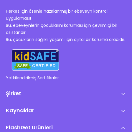
Herkes için özenle hazırlanmış bir ebeveyn kontrol
uygulaması!
Bu, ebeveynlerin çocuklarını koruması için çevrimiçi bir
asistandır.
Bu, çocukların sağlıklı yaşamı için dijital bir koruma aracıdır.
Yetkilendirilmiş Sertifikalar
Şirket
Hizmet Şartları
Kaynaklar
Son Kullanıcı Lisans Anlaşması
Yardım Merkezi
DMCA Politikası
FlashGet Ürünleri