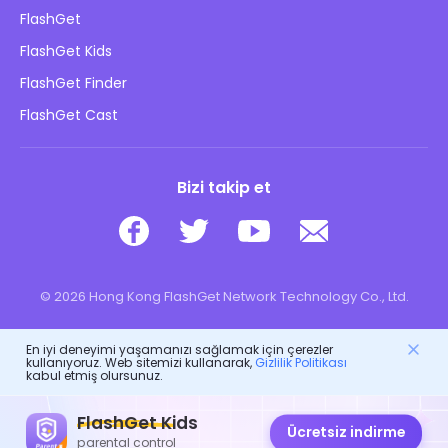
Nasıl
Gizlilik Politikası
FlashGet
Blog
FlashGet Kids
Reklam Politikaları
Çocukların Çevrimiçi Güvenliği
FlashGet Finder
Bilgilerimi Satma
İndir
FlashGet Cast
Bizi takip et
© 2026 Hong Kong FlashGet Network Technology Co., Ltd.
En iyi deneyimi yaşamanızı sağlamak için çerezler
kullanıyoruz. Web sitemizi kullanarak,
Gizlilik Politikası
kabul etmiş olursunuz.
FlashGet Kids
Ücretsiz indirme
parental control