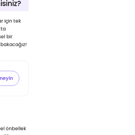
siniz?
r için tek
tta
el bir
 bakacağız!
eneyin
el önbellek