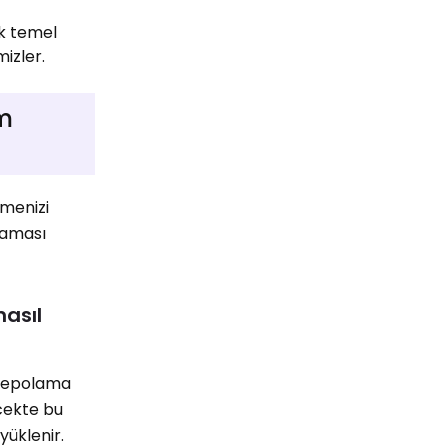
ek temel
izler.
ım
lmenizi
laması
nasıl
i depolama
ecekte bu
yüklenir.