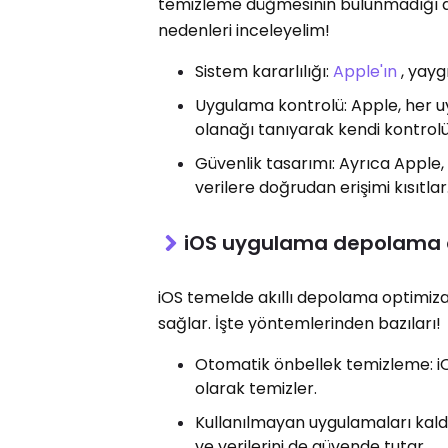
temizleme düğmesinin bulunmadığı dik
nedenleri inceleyelim!
Sistem kararlılığı:
Apple'ın
, yaygı
Uygulama kontrolü: Apple, her u
olanağı tanıyarak kendi kontrolü
Güvenlik tasarımı: Ayrıca Apple,
verilere doğrudan erişimi kısıtlar
iOS uygulama depolama al
iOS temelde akıllı depolama optimiza
sağlar. İşte yöntemlerinden bazıları!
Otomatik önbellek temizleme: iO
olarak temizler.
Kullanılmayan uygulamaları kaldı
ve verilerini de güvende tutar.