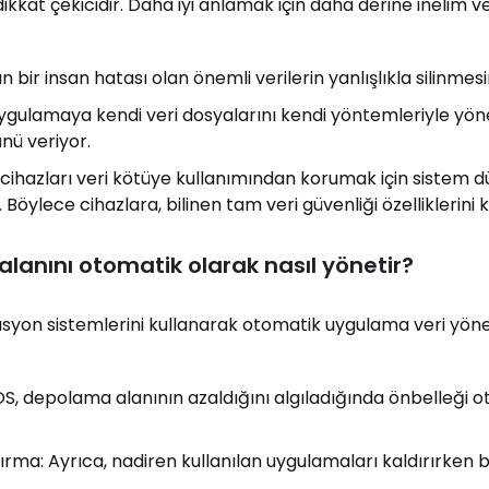
kat çekicidir. Daha iyi anlamak için daha derine inelim v
n bir insan hatası olan önemli verilerin yanlışlıkla silinmesi
ygulamaya kendi veri dosyalarını kendi yöntemleriyle yö
nü veriyor.
 cihazları veri kötüye kullanımından korumak için sistem d
. Böylece cihazlara, bilinen tam veri güvenliği özelliklerini 
anını otomatik olarak nasıl yönetir?
syon sistemlerini kullanarak otomatik uygulama veri yöne
S, depolama alanının azaldığını algıladığında önbelleği 
rma: Ayrıca, nadiren kullanılan uygulamaları kaldırırken b