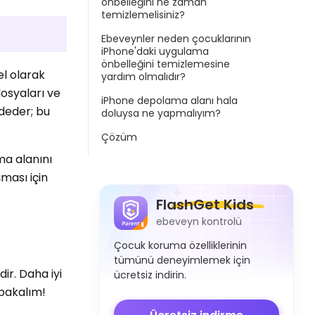
önbelleğini ne zaman
temizlemelisiniz?
Ebeveynler neden çocuklarının
iPhone'daki uygulama
önbelleğini temizlemesine
el olarak
yardım olmalıdır?
dosyaları ve
iPhone depolama alanı hala
ydeder; bu
doluysa ne yapmalıyım?
Çözüm
ma alanını
ması için
FlashGet Kids
ebeveyn kontrolü
Çocuk koruma özelliklerinin
tümünü deneyimlemek için
ir. Daha iyi
ücretsiz indirin.
 bakalım!