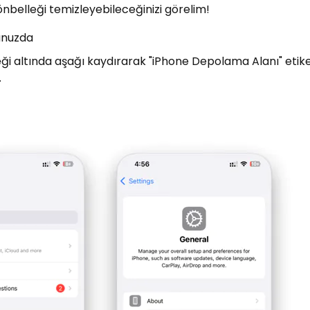
 önbelleği temizleyebileceğinizi görelim!
unuzda
i altında aşağı kaydırarak "iPhone Depolama Alanı" etike
.