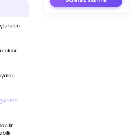
Ücretsiz indirme
şturulan
i saklar
syalar,
gulama
abilir
ebilir