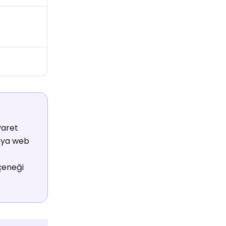
yaret
veya web
çeneği