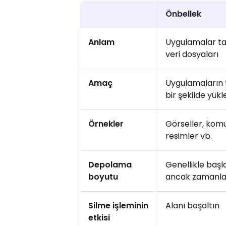
Önbellek
Anlam
Uygulamalar ta
veri dosyaları
Amaç
Uygulamaların te
bir şekilde yükl
Örnekler
Görseller, komu
resimler vb.
Depolama
Genellikle baş
boyutu
ancak zamanla
Silme işleminin
Alanı boşaltın
etkisi