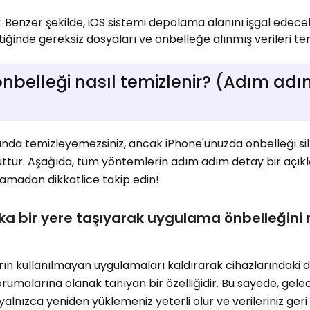
Benzer şekilde, iOS sistemi depolama alanını işgal edec
iğinde gereksiz dosyaları ve önbelleğe alınmış verileri tem
belleği nasıl temizlenir? (Adım ad
nda temizleyemezsiniz, ancak iPhone'unuzda önbelleği si
tur. Aşağıda, tüm yöntemlerin adım adım detay bir açık
lamadan dikkatlice takip edin!
a bir yere taşıyarak uygulama önbelleğini 
arın kullanılmayan uygulamaları kaldırarak cihazlarındak
korumalarına olanak tanıyan bir özelliğidir. Bu sayede, gel
lnızca yeniden yüklemeniz yeterli olur ve verileriniz geri 