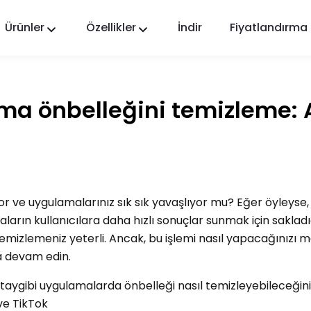
Ürünler
Özellikler
İndir
Fiyatlandırma
FlashGet Kids
Herkes için Şefkatli Bir Ebeveyn Kontrol
Uygulaması.
ma önbelleğini temizleme:
FlashGet Finder
Telefonunuzun hırsızlık önleme güvenliği, bizim
sorumluluğumuz.
r ve uygulamalarınız sık sık yavaşlıyor mu? Eğer öyleyse,
rın kullanıcılara daha hızlı sonuçlar sunmak için sakladı
emizlemeniz yeterli. Ancak, bu işlemi nasıl yapacağınızı 
a devam edin.
taygibi uygulamalarda önbelleği nasıl temizleyebileceğini
ve TikTok