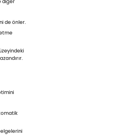
e diğer
ni de önler.
netme
üzeyindeki
kazandırır.
timini
otomatik
elgelerini