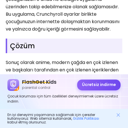
üzerinden takip edebilmenize olanak sağlamasıdır.
Bu uygulama, Crunchyroll ayarlar birlikte
çocuğunuzun internette dolaşmaktan korunmasını
ve yalnızca doğru içeriği görmesini sağlayabilir.
Çözüm
Sonuç olarak anime, modern çağda en çok izlenen
ve başkaları tarafından en çok izlenen içeriklerden
biri haline geldi. Mobil cihaz veya masaüstü olabilir,
FlashGet Kids
her türlü cihaz uyumludur. Artık Crunchyroll'u
Ücretsiz indirme
parental control
Discord'da nasıl yayınlayacağınız konusunda
Çocuk koruması için tüm özellikleri deneyimlemek üzere ücretsiz
netsiniz. Peki! Yani Discord'un ekran paylaşım
indirin.
seçeneğinin yardım Discord anime, aynı anda
içeriğe bakabildiğiniz ve konuşabildiğiniz için
En iyi deneyimi yaşamanızı sağlamak için çerezler
kullanıyoruz. Web sitemizi kullanarak,
Gizlilik Politikası
beğeniliyor.
kabul etmiş olursunuz.