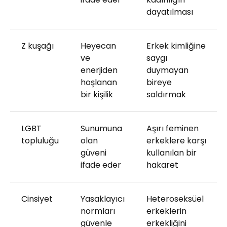
dayatılması
Z kuşağı
Heyecan
Erkek kimliğine
ve
saygı
enerjiden
duymayan
hoşlanan
bireye
bir kişilik
saldırmak
LGBT
Sunumuna
Aşırı feminen
topluluğu
olan
erkeklere karşı
güveni
kullanılan bir
ifade eder
hakaret
Cinsiyet
Yasaklayıcı
Heteroseksüel
normları
erkeklerin
güvenle
erkekliğini