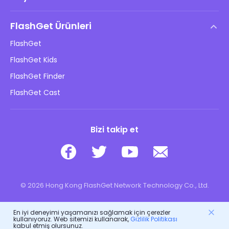
Son Kullanıcı Lisans Anlaşması
Yardım Merkezi
DMCA Politikası
FlashGet Ürünleri
Nasıl
Gizlilik Politikası
FlashGet
Blog
FlashGet Kids
Reklam Politikaları
Çocukların Çevrimiçi Güvenliği
FlashGet Finder
Bilgilerimi Satma
İndir
FlashGet Cast
Bizi takip et
© 2026 Hong Kong FlashGet Network Technology Co., Ltd.
En iyi deneyimi yaşamanızı sağlamak için çerezler
kullanıyoruz. Web sitemizi kullanarak,
Gizlilik Politikası
kabul etmiş olursunuz.