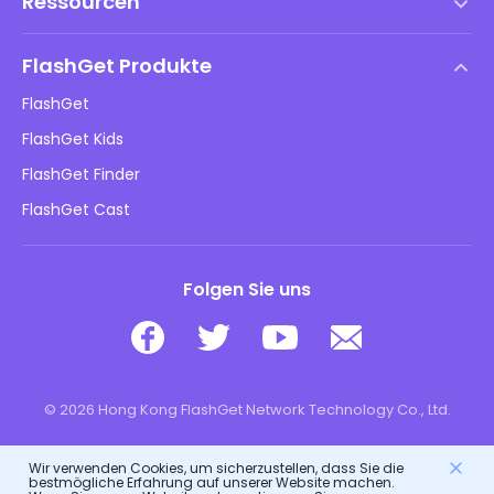
Ressourcen
Endbenutzer-Lizenzvertrag
Hilfezentrum
DMCA-Richtlinie
FlashGet Produkte
Wie man
Datenschutzrichtlinie
FlashGet
Blog
FlashGet Kids
Werberichtlinien
Online-Sicherheit für Kinder
FlashGet Finder
Verkaufen Sie nicht meine Informationen
Herunterladen
FlashGet Cast
Folgen Sie uns
© 2026 Hong Kong FlashGet Network Technology Co., Ltd.
Wir verwenden Cookies, um sicherzustellen, dass Sie die
bestmögliche Erfahrung auf unserer Website machen.