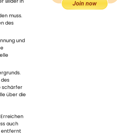
 Bilder in
rden muss.
en des
kennung und
se
elle
ergrunds.
 des
e schärfer
le über die
 Erreichen
ass auch
 entfernt