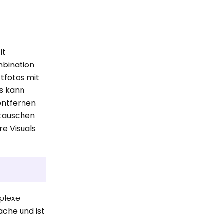
lt
mbination
tfotos mit
Es kann
 entfernen
stauschen
re Visuals
plexe
äche und ist