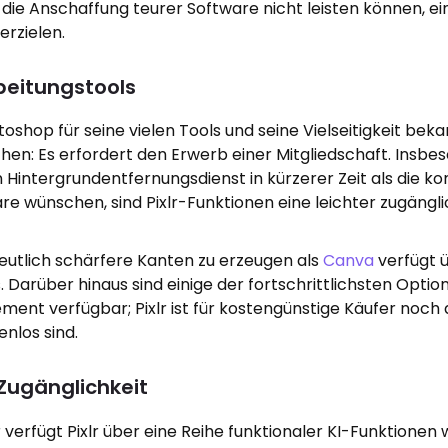
ch die Anschaffung teurer Software nicht leisten können, ei
erzielen.
beitungstools
shop für seine vielen Tools und seine Vielseitigkeit bekan
chen: Es erfordert den Erwerb einer Mitgliedschaft. Insbe
n Hintergrundentfernungsdienst in kürzerer Zeit als die k
 wünschen, sind Pixlr-Funktionen eine leichter zugängl
 deutlich schärfere Kanten zu erzeugen als
Canva
verfügt 
 Darüber hinaus sind einige der fortschrittlichsten Optio
ment verfügbar; Pixlr ist für kostengünstige Käufer noch a
enlos sind.
Zugänglichkeit
rfügt Pixlr über eine Reihe funktionaler KI-Funktionen w