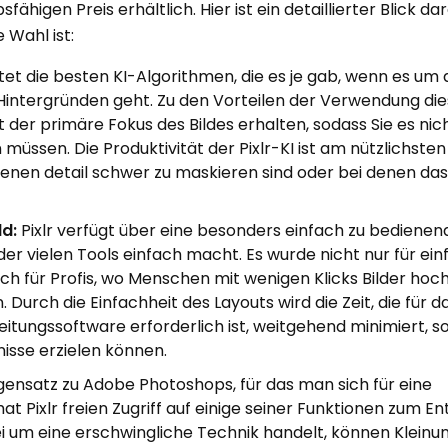
higen Preis erhältlich. Hier ist ein detaillierter Blick d
e Wahl ist:
etet die besten KI-Algorithmen, die es je gab, wenn es um 
Hintergründen geht. Zu den Vorteilen der Verwendung die
t der primäre Fokus des Bildes erhalten, sodass Sie es nic
üssen. Die Produktivität der Pixlr-KI ist am nützlichsten 
denen detail schwer zu maskieren sind oder bei denen das 
ld:
Pixlr verfügt über eine besonders einfach zu bedienen
er vielen Tools einfach macht. Es wurde nicht nur für ei
ch für Profis, wo Menschen mit wenigen Klicks Bilder hoc
Durch die Einfachheit des Layouts wird die Zeit, die für d
itungssoftware erforderlich ist, weitgehend minimiert, 
sse erzielen können.
ensatz zu Adobe Photoshops, für das man sich für eine
t Pixlr freien Zugriff auf einige seiner Funktionen zum E
ei um eine erschwingliche Technik handelt, können Klein