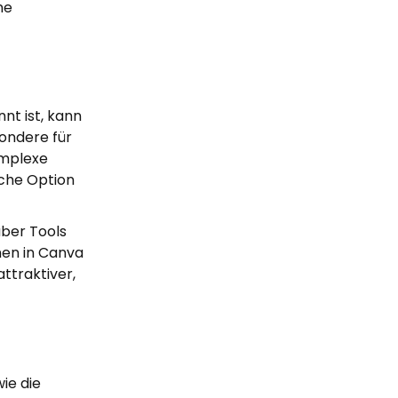
ne
nt ist, kann
sondere für
omplexe
iche Option
über Tools
nen in Canva
ttraktiver,
ie die