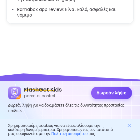
Ramabox app review: Είναι καλό, ασφαλές και
νόμιμο
FlashGet Kids
Δωρεάν λήψη
parental control
FlashGet Kids
Δωρεάν λήψη για να δοκιμάσετε όλες τις δυνατότητες προστασίας
παιδιών.
Μια φροντίδα εφαρμογή γονικής μέριμνας για όλους!
Είναι ένας διαδικτυακός βοηθός για γονείς να
Χρησιμοποιούμε cookies για να εξασφαλίσουμε την
καλύτερη δυνατή εμπειρία. Χρησιμοποιώντας τον ιστότοπό
προστατεύουν τα παιδιά τους.
μας, συμφωνείτε με την
Πολιτική απορρήτου
μας.