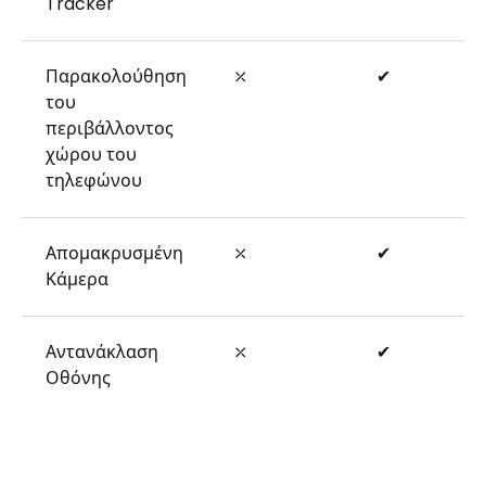
Tracker
Παρακολούθηση
⤫
✔
του
περιβάλλοντος
χώρου του
τηλεφώνου
Απομακρυσμένη
⤫
✔
Κάμερα
Αντανάκλαση
⤫
✔
Οθόνης