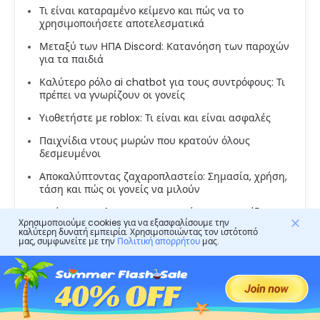
Τι είναι καταραμένο κείμενο και πώς να το
χρησιμοποιήσετε αποτελεσματικά
Μεταξύ των ΗΠΑ Discord: Κατανόηση των παροχών
για τα παιδιά
Καλύτερο ρόλο ai chatbot για τους συντρόφους: Τι
πρέπει να γνωρίζουν οι γονείς
Υιοθετήστε με roblox: Τι είναι και είναι ασφαλές
Παιχνίδια ντους μωρών που κρατούν όλους
δεσμευμένοι
Αποκαλύπτοντας ζαχαροπλαστείο: Σημασία, χρήση,
τάση και πώς οι γονείς να μιλούν
Τι είναι το Softcore Porn: Τι πρέπει να γνωρίζουν οι
Χρησιμοποιούμε cookies για να εξασφαλίσουμε την
γονείς και οι χρήστες
καλύτερη δυνατή εμπειρία. Χρησιμοποιώντας τον ιστότοπό
μας, συμφωνείτε με την
Πολιτική απορρήτου
μας.
Tumblr Safe Mode: Πώς να απενεργοποιήσετε, να
διορθωθούν και οι συμβουλές των γονέων
Συμμετοχή στα παιδιά με την ιστορία του
Despereaux
Πόσο δροσερά μαθηματικά για τα παιδιά κάνει τη