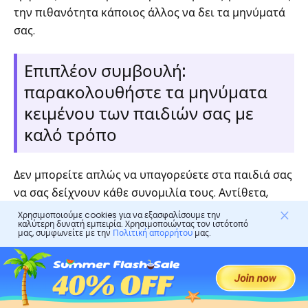
την πιθανότητα κάποιος άλλος να δει τα μηνύματά
σας.
Επιπλέον συμβουλή:
παρακολουθήστε τα μηνύματα
κειμένου των παιδιών σας με
καλό τρόπο
Δεν μπορείτε απλώς να υπαγορεύετε στα παιδιά σας
να σας δείχνουν κάθε συνομιλία τους. Αντίθετα,
πρέπει να θέσετε σαφή όρια και να αναπτύξετε μια
Χρησιμοποιούμε cookies για να εξασφαλίσουμε την
καλύτερη δυνατή εμπειρία. Χρησιμοποιώντας τον ιστότοπό
υγιή ατμόσφαιρα όπου το παιδί σας μπορεί να
μας, συμφωνείτε με την
Πολιτική απορρήτου
μας.
μοιραστεί τα πάντα. Εξάλλου, το να είστε πολύ
αυστηροί και να απαιτούν το τηλέφωνό τους από
την αρχή, το μόνο που κάνουν είναι το παιδί σας να
επαναστατήσει. Επιπλέον, θα είναι πιο πρόθυμοι να