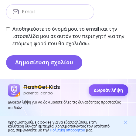
Αποθηκεύστε το όνομά μου, το email και την
ιστοσελίδα μου σε αυτόν τον περιηγητή για την
επόμενη φορά που θα σχολιάσω.
FlashGet Kids
Γονικός έλεγχος
Δωρεάν λήψη
parental control
Δωρεάν λήψη για να δοκιμάσετε όλες τις δυνατότητες προστασίας
Πώς να δείτε τα διαγραμμένα μηνύματα στο
παιδιών.
Discord
Ειδοποιεί το Telegram τα στιγμιότυπα οθόνης:
Χρησιμοποιούμε cookies για να εξασφαλίσουμε την
καλύτερη δυνατή εμπειρία. Χρησιμοποιώντας τον ιστότοπό
Ένας οδηγός βήμα προς βήμα
μας, συμφωνείτε με την
Πολιτική απορρήτου
μας.