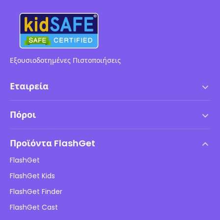
Εξουσιοδοτημένες Πιστοποιήσεις
Εταιρεία
Όροι χρήσης
Πόροι
Συμφωνία Άδειας Χρήσης Τελικού Χρήστη
Κέντρο Βοήθειας
Πολιτική DMCA
Προϊόντα FlashGet
Πώς να
Πολιτική απορρήτου
FlashGet
Ιστολόγιο
FlashGet Kids
Πολιτικές διαφήμισης
Ασφάλεια παιδιών σε σύνδεση
FlashGet Finder
Μην πουλάτε τις πληροφορίες μου
Λήψη
FlashGet Cast