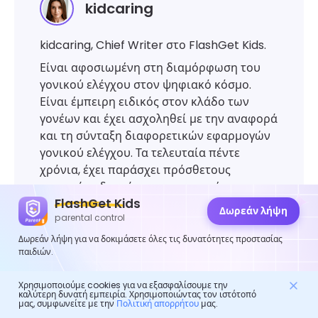
kidcaring
kidcaring, Chief Writer στο FlashGet Kids.
Είναι αφοσιωμένη στη διαμόρφωση του
γονικού ελέγχου στον ψηφιακό κόσμο.
Είναι έμπειρη ειδικός στον κλάδο των
γονέων και έχει ασχοληθεί με την αναφορά
και τη σύνταξη διαφορετικών εφαρμογών
γονικού ελέγχου. Τα τελευταία πέντε
χρόνια, έχει παράσχει πρόσθετους
γονικούς οδηγούς για την οικογένεια και
FlashGet Kids
έχει συμβάλει στην αλλαγή των μεθόδων
Δωρεάν λήψη
parental control
ανατροφής.
Δωρεάν λήψη για να δοκιμάσετε όλες τις δυνατότητες προστασίας
παιδιών.
Χρησιμοποιούμε cookies για να εξασφαλίσουμε την
καλύτερη δυνατή εμπειρία. Χρησιμοποιώντας τον ιστότοπό
μας, συμφωνείτε με την
Πολιτική απορρήτου
μας.